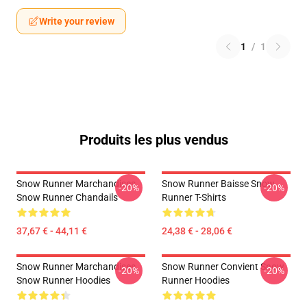
Write your review
1
/
1
Produits les plus vendus
Snow Runner Marchandises
Snow Runner Baisse Snow
-20%
-20%
Snow Runner Chandails
Runner T-Shirts
37,67 € - 44,11 €
24,38 € - 28,06 €
Snow Runner Marchandises
Snow Runner Convient Snow
-20%
-20%
Snow Runner Hoodies
Runner Hoodies