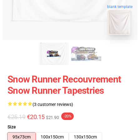
blank template
Snow Runner Recouvrement
Snow Runner Tapestries
(3 customer reviews)
€25.19
€20.15
-20%
$21.90
Size
95x73cm
100x150cm
130x150cm