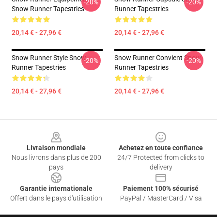
-20%
-20%
Snow Runner Tapestries
Runner Tapestries
20,14 € - 27,96 €
20,14 € - 27,96 €
Snow Runner Style Snow
Snow Runner Convient Snow
-20%
-20%
Runner Tapestries
Runner Tapestries
20,14 € - 27,96 €
20,14 € - 27,96 €
Footer
Livraison mondiale
Achetez en toute confiance
Nous livrons dans plus de 200
24/7 Protected from clicks to
pays
delivery
Garantie internationale
Paiement 100% sécurisé
Offert dans le pays d'utilisation
PayPal / MasterCard / Visa