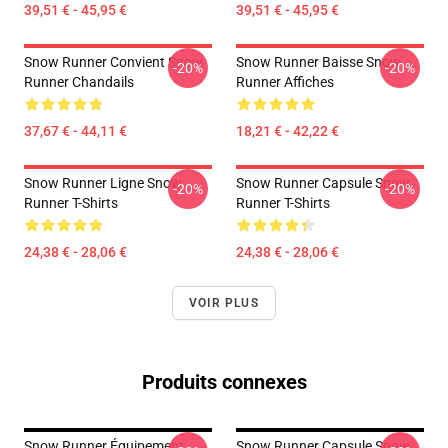
39,51 € - 45,95 €
39,51 € - 45,95 €
Snow Runner Convient Snow
Snow Runner Baisse Snow
-20%
-20%
Runner Chandails
Runner Affiches
37,67 € - 44,11 €
18,21 € - 42,22 €
Snow Runner Ligne Snow
Snow Runner Capsule Snow
-20%
-20%
Runner T-Shirts
Runner T-Shirts
24,38 € - 28,06 €
24,38 € - 28,06 €
VOIR PLUS
Produits connexes
Snow Runner Équipement
Snow Runner Capsule Snow