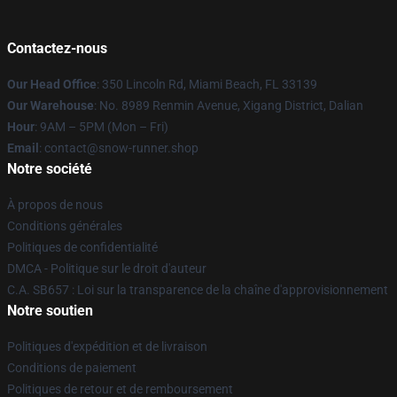
Contactez-nous
Our Head Office
: 350 Lincoln Rd, Miami Beach, FL 33139
Our Warehouse
: No. 8989 Renmin Avenue, Xigang District, Dalian
Hour
: 9AM – 5PM (Mon – Fri)
Email
: contact@snow-runner.shop
Notre société
À propos de nous
Conditions générales
Politiques de confidentialité
DMCA - Politique sur le droit d'auteur
C.A. SB657 : Loi sur la transparence de la chaîne d'approvisionnement
Notre soutien
Politiques d'expédition et de livraison
Conditions de paiement
Politiques de retour et de remboursement