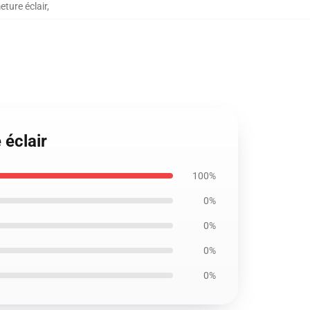
ture éclair
,
éclair
100%
0%
0%
0%
0%