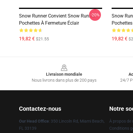
-20%
Snow Runner Convient Snow Runner
Snow Run
Pochettes À Fermeture Éclair
Pochettes
19,82 €
19,82 €
$21.55
$2
Footer
Livraison mondiale
Ac
Nous livrons dans plus de 200 pays
24/7 Pr
Contactez-nous
Notre so
Our Head Office
: 350 Lincoln Rd, Miami Beach,
À propos de
FL 33139
Conditions g