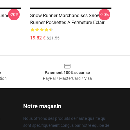
-20%
-20%
unner
Snow Runner Marchandises Snow
Runner Pochettes À Fermeture Éclair
19,82 €
$21.55
e
Paiement 100% sécurisé
tion
PayPal / MasterCard / Visa
Notre magasin
n
Nous offrons des produits de haute qualité qui
sont spécifiquement conçus par notre équipe de