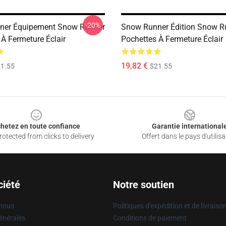
-20%
ner Équipement Snow Runner
Snow Runner Édition Snow R
 À Fermeture Éclair
Pochettes À Fermeture Éclair
19,82 €
1.55
$21.55
hetez en toute confiance
Garantie international
otected from clicks to delivery
Offert dans le pays d'utilisa
ciété
Notre soutien
 nous
Politiques d'expédition et de livraiso
énérales
Conditions de paiement