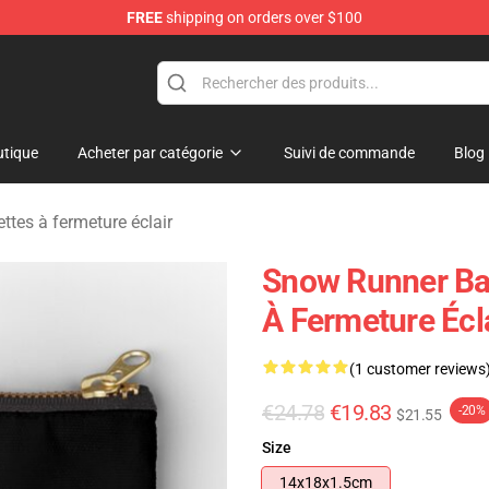
FREE
shipping on orders over $100
e Store
tique
Acheter par catégorie
Suivi de commande
Blog
tes à fermeture éclair
Snow Runner Ba
À Fermeture Écl
(1 customer reviews
€24.78
€19.83
-20%
$21.55
Size
14x18x1.5cm