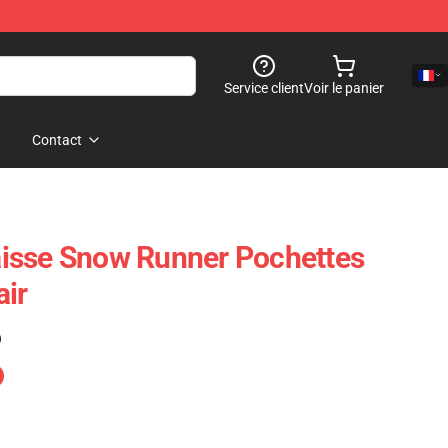
Service client
Voir le panier
Contact
isse Snow Runner Pochettes
air
)