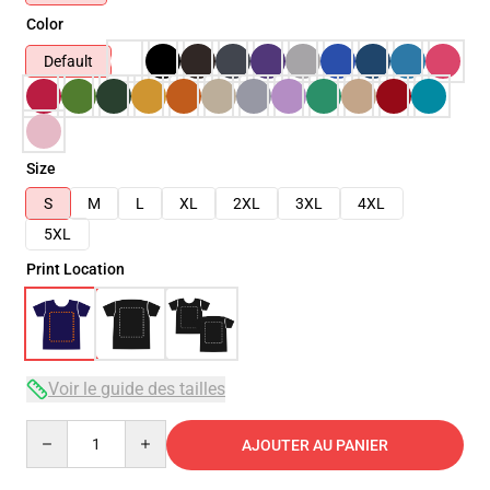
Color
Default
Size
S
M
L
XL
2XL
3XL
4XL
5XL
Print Location
Voir le guide des tailles
Quantity
AJOUTER AU PANIER