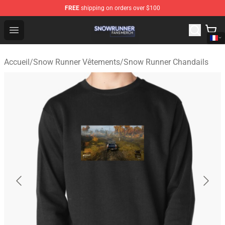
FREE
shipping on orders over $100
Snow Runner Shop - Official Snow Runner Merchandise S
Open menu
Accueil
/
Snow Runner Vêtements
/
Snow Runner Chandails