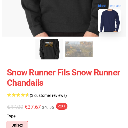
blank template
Snow Runner Fils Snow Runner
Chandails
(3 customer reviews)
€47.09
€37.67
-20%
$40.95
Type
Unisex