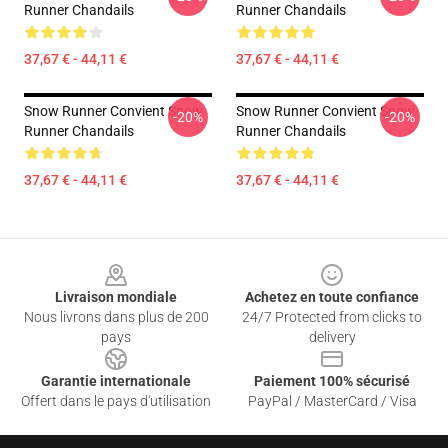
Runner Chandails
Runner Chandails
37,67 € - 44,11 €
37,67 € - 44,11 €
Snow Runner Convient Snow
Snow Runner Convient Snow
-20%
-20%
Runner Chandails
Runner Chandails
37,67 € - 44,11 €
37,67 € - 44,11 €
Footer
Livraison mondiale
Achetez en toute confiance
Nous livrons dans plus de 200
24/7 Protected from clicks to
pays
delivery
Garantie internationale
Paiement 100% sécurisé
Offert dans le pays d'utilisation
PayPal / MasterCard / Visa