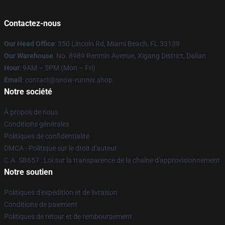
Contactez-nous
Our Head Office
: 350 Lincoln Rd, Miami Beach, FL 33139
Our Warehouse
: No. 8989 Renmin Avenue, Xigang District, Dalian
Hour
: 9AM – 5PM (Mon – Fri)
Email
: contact@snow-runner.shop
Notre société
À propos de nous
Conditions générales
Politiques de confidentialité
DMCA - Politique sur le droit d'auteur
C.A. SB657 : Loi sur la transparence de la chaîne d'approvisionnement
Notre soutien
Politiques d'expédition et de livraison
Conditions de paiement
Politiques de retour et de remboursement