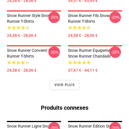
24,38 € - 28,06 €
39,51 € - 45,95 €
Snow Runner Style Snow
Snow Runner Fils Snow
-20%
-20%
Runner T-Shirts
Runner T-Shirts
24,38 € - 28,06 €
24,38 € - 28,06 €
Snow Runner Convient Snow
Snow Runner Équipement
-20%
-20%
Runner T-Shirts
Snow Runner Chandails
24,38 € - 28,06 €
37,67 € - 44,11 €
VOIR PLUS
Produits connexes
Snow Runner Ligne Snow
Snow Runner Édition Snow
-20%
-20%