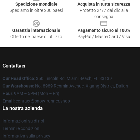
Spedizione mondiale
Acquista in tutta sicurezza
Spediamo in oltre 200 paesi
Protetto 24/7 dai clic alla
consegna
Garanzia internazionale
Pagamento sicuro al 100%
Offerto nel paese di utilizzo
PayPal / MasterCard / Visa
Contattaci
Our Head Office
: 350 Lincoln Rd, Miami Beach, FL 33139
Our Warehouse
: No. 8989 Renmin Avenue, Xigang District, Dalian
Hour
: 9AM – 5PM (Mon – Fri)
Email
: contact@snow-runner.shop
La nostra azienda
Informazioni su di noi
Termini e condizioni
Informativa sulla privacy