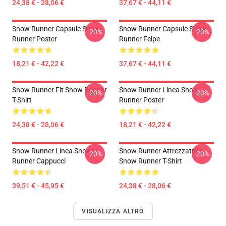
24,38 € - 28,06 €
37,67 € - 44,11 €
Snow Runner Capsule Snow
Snow Runner Capsule Snow
-20%
-20%
Runner Poster
Runner Felpe
18,21 € - 42,22 €
37,67 € - 44,11 €
Snow Runner Fit Snow Runner
Snow Runner Linea Snow
-20%
-20%
T-Shirt
Runner Poster
24,38 € - 28,06 €
18,21 € - 42,22 €
Snow Runner Linea Snow
Snow Runner Attrezzatura
-20%
-20%
Runner Cappucci
Snow Runner T-Shirt
39,51 € - 45,95 €
24,38 € - 28,06 €
VISUALIZZA ALTRO