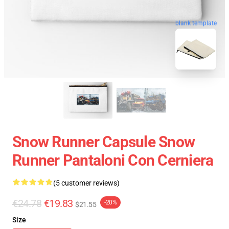
blank template
Snow Runner Capsule Snow
Runner Pantaloni Con Cerniera
(5 customer reviews)
€24.78
€19.83
-20%
$21.55
Size