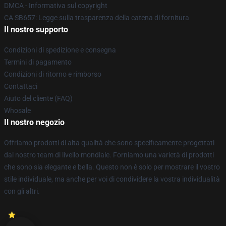
DMCA - Informativa sul copyright
CA SB657: Legge sulla trasparenza della catena di fornitura
Il nostro supporto
Condizioni di spedizione e consegna
Termini di pagamento
Condizioni di ritorno e rimborso
Contattaci
Aiuto del cliente (FAQ)
Whosale
Il nostro negozio
Offriamo prodotti di alta qualità che sono specificamente progettati
dal nostro team di livello mondiale. Forniamo una varietà di prodotti
che sono sia elegante e bella. Questo non è solo per mostrare il vostro
stile individuale, ma anche per voi di condividere la vostra individualità
con gli altri.