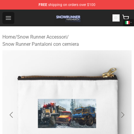
FREE
shipping on orders over $100
Snow Runner Shop - Official Snow Runner Merchandise S
Open menu
Home
/
Snow Runner Accessori
/
Snow Runner Pantaloni con cerniera