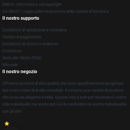
DMCA - Informativa sul copyright
CA SB657: Legge sulla trasparenza della catena di fornitura
Il nostro supporto
Condizioni di spedizione e consegna
Termini di pagamento
Condizioni di ritorno e rimborso
Contattaci
Aiuto del cliente (FAQ)
Whosale
Il nostro negozio
Offriamo prodotti di alta qualità che sono specificamente progettati
dal nostro team di livello mondiale. Forniamo una varietà di prodotti
che sono sia elegante e bella. Questo non è solo per mostrare il vostro
stile individuale, ma anche per voi di condividere la vostra individualità
con gli altri.