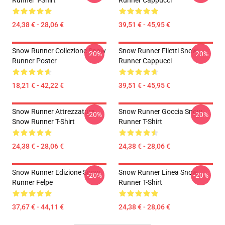
Runner T-Shirt
Runner Cappucci
24,38 € - 28,06 €
39,51 € - 45,95 €
Snow Runner Collezione Snow
Snow Runner Filetti Snow
-20%
-20%
Runner Poster
Runner Cappucci
18,21 € - 42,22 €
39,51 € - 45,95 €
Snow Runner Attrezzatura
Snow Runner Goccia Snow
-20%
-20%
Snow Runner T-Shirt
Runner T-Shirt
24,38 € - 28,06 €
24,38 € - 28,06 €
Snow Runner Edizione Snow
Snow Runner Linea Snow
-20%
-20%
Runner Felpe
Runner T-Shirt
37,67 € - 44,11 €
24,38 € - 28,06 €