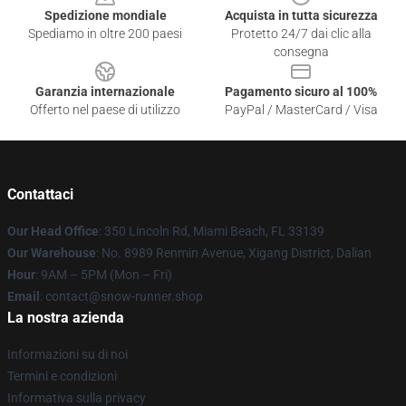
Spedizione mondiale
Acquista in tutta sicurezza
Spediamo in oltre 200 paesi
Protetto 24/7 dai clic alla
consegna
Garanzia internazionale
Pagamento sicuro al 100%
Offerto nel paese di utilizzo
PayPal / MasterCard / Visa
Contattaci
Our Head Office
: 350 Lincoln Rd, Miami Beach, FL 33139
Our Warehouse
: No. 8989 Renmin Avenue, Xigang District, Dalian
Hour
: 9AM – 5PM (Mon – Fri)
Email
: contact@snow-runner.shop
La nostra azienda
Informazioni su di noi
Termini e condizioni
Informativa sulla privacy