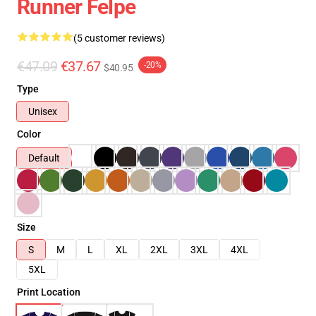
Runner Felpe
(5 customer reviews)
€47.09
€37.67
-20%
$40.95
Type
Unisex
Color
Default
Size
S
M
L
XL
2XL
3XL
4XL
5XL
Print Location