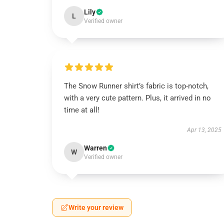
Lily
L
Verified owner
The Snow Runner shirt’s fabric is top-notch,
with a very cute pattern. Plus, it arrived in no
time at all!
Apr 13, 2025
Warren
W
Verified owner
Write your review