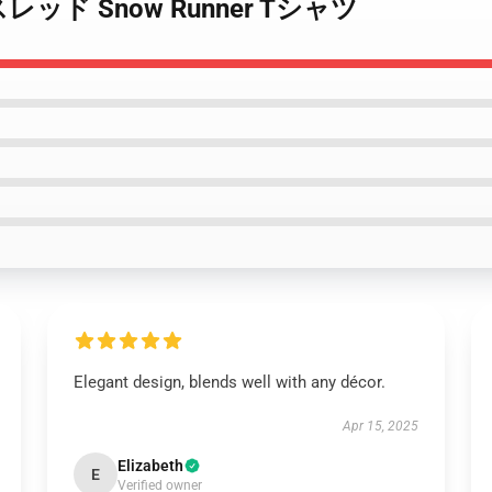
ner スレッド Snow Runner Tシャツ
Elegant design, blends well with any décor.
Apr 15, 2025
Elizabeth
E
Verified owner