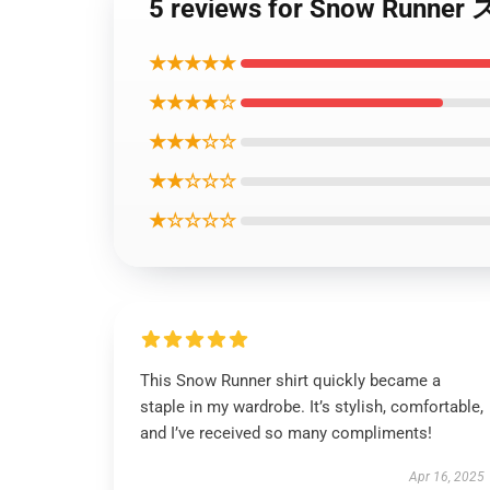
5 reviews for Snow Run
★★★★★
★★★★☆
★★★☆☆
★★☆☆☆
★☆☆☆☆
This Snow Runner shirt quickly became a
staple in my wardrobe. It’s stylish, comfortable,
and I’ve received so many compliments!
Apr 16, 2025