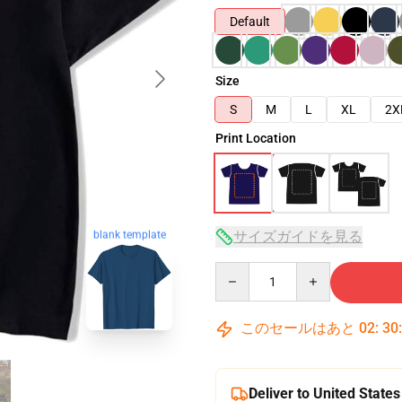
Default
Size
S
M
L
XL
2X
Print Location
blank template
サイズガイドを見る
Quantity
このセールはあと
02
:
30
Deliver to United States