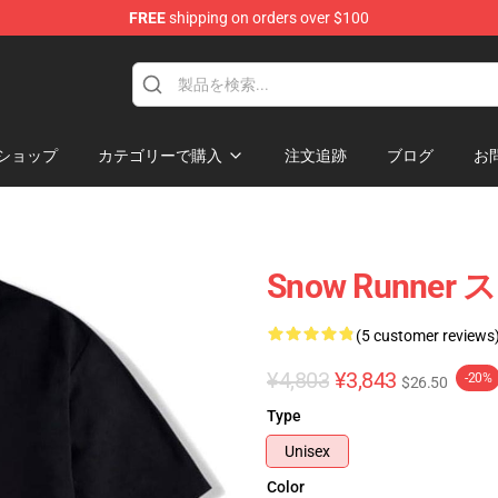
FREE
shipping on orders over $100
e Store
ショップ
カテゴリーで購入
注文追跡
ブログ
お
Snow Runner
(5 customer reviews
¥4,803
¥3,843
-20%
$26.50
Type
Unisex
Color