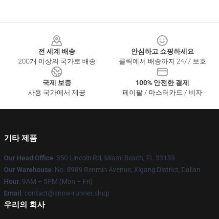
Footer
전 세계 배송
안심하고 쇼핑하세요
200개 이상의 국가로 배송
클릭에서 배송까지 24/7 보호
국제 보증
100% 안전한 결제
사용 국가에서 제공
페이팔 / 마스터카드 / 비자
기타 제품
Our Head Office
: 350 Lincoln Rd, Miami Beach, FL 33139
Our Warehouse
: No. 8989 Renmin Avenue, Xigang District, Dalian
Hour
: 9AM – 5PM (Mon – Fri)
Email
: contact@snow-runner.shop
우리의 회사