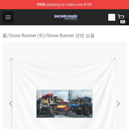
FREE
shipping on orders over $100
Snow Runner Shop - Official Snow Runner Merchandise S
Open menu
홈
/
Snow Runner (주)
/
Snow Runner 관련 상품