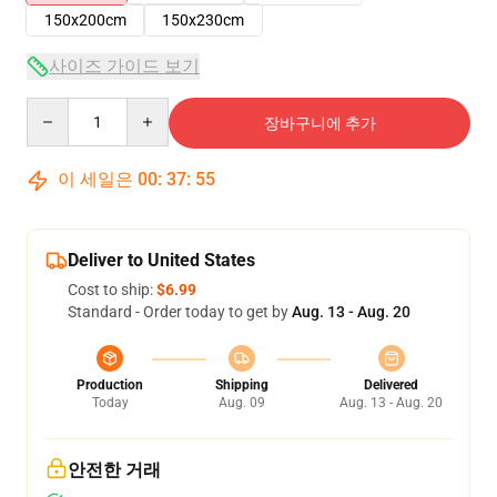
150x200cm
150x230cm
사이즈 가이드 보기
Quantity
장바구니에 추가
이 세일은
00
:
37
:
54
Deliver to United States
Cost to ship:
$6.99
Standard - Order today to get by
Aug. 13 - Aug. 20
Production
Shipping
Delivered
Today
Aug. 09
Aug. 13 - Aug. 20
안전한 거래