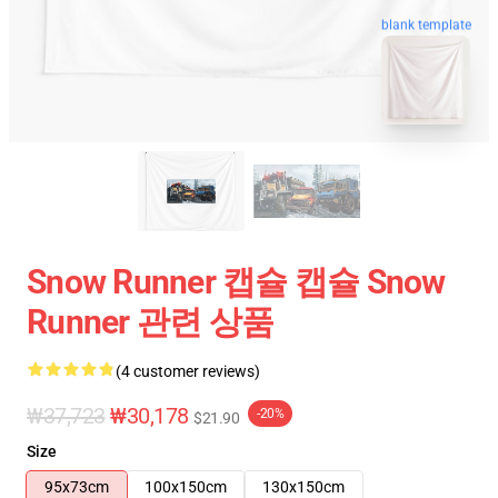
blank template
Snow Runner 캡슐 캡슐 Snow
Runner 관련 상품
(4 customer reviews)
₩37,723
₩30,178
-20%
$21.90
Size
95x73cm
100x150cm
130x150cm