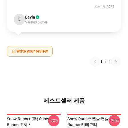
Apr 13, 2025
Layla
L
Verified owner
Write your review
1
/
1
베스트셀러 제품
Snow Runner (주) Snow
Snow Runner 캡슐 캡슐 Snow
-20%
-20%
Runner T-셔츠
Runner 카테고리