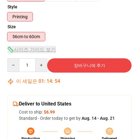
Style
Printing
Size
56cm to 60cm
사이즈 가이드 보기
Quantity
장바구니에 추가
이 세일은
01
:
14
:
54
Deliver to United States
Cost to ship:
$6.99
Standard - Order today to get by
Aug. 14 - Aug. 21
Production
Shipping
Delivered