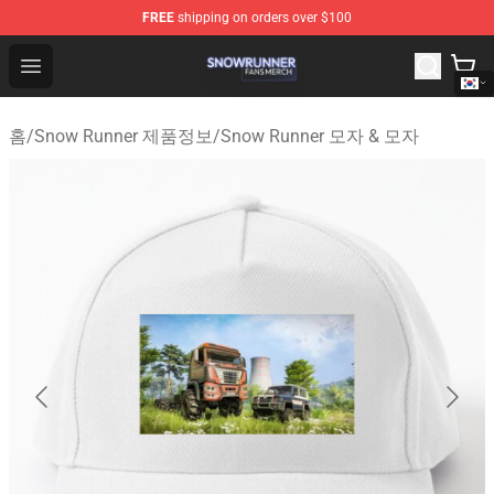
FREE
shipping on orders over $100
Snow Runner Shop - Official Snow Runner Merchandise S
Open menu
홈
/
Snow Runner 제품정보
/
Snow Runner 모자 & 모자