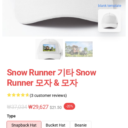
blank template
Snow Runner 기타 Snow
Runner 모자 & 모자
(3 customer reviews)
₩37,034
₩29,627
-20%
$21.50
Type
Snapback Hat
Bucket Hat
Beanie