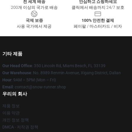
전 세계 배송
안심하고 쇼핑하세요
200개 이상의 국가로 배송
클릭에서 배송까지 24/7 보호
국제 보증
100% 안전한 결제
사용 국가에서 제공
페이팔 / 마스터카드 / 비자
기타 제품
Our Head Office
: 350 Lincoln Rd, Miami Beach, FL 33139
Our Warehouse
: No. 8989 Renmin Avenue, Xigang District, Dalian
Hour
: 9AM – 5PM (Mon – Fri)
Email
: contact@snow-runner.shop
우리의 회사
제품 정보
이용 약관
개인 정보 정책
DMCA - 저작권 정책