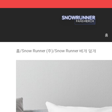
Snow Runner Shop - Official Snow Runner Merchandis
홈
홈
/
Snow Runner (주)
/
Snow Runner 베개 덮개