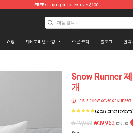
FREE
shipping on orders over $100
e Store
쇼핑
카테고리별 쇼핑
주문 추적
블로그
연락
Snow Runner 
개
This is pillow cover only, insert
(2 customer reviews
₩49,953
₩39,962
$29.00
Size