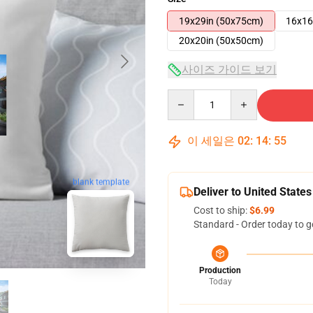
19x29in (50x75cm)
16x16
20x20in (50x50cm)
사이즈 가이드 보기
Quantity
이 세일은
02
:
14
:
54
blank template
Deliver to United States
Cost to ship:
$6.99
Standard - Order today to g
Production
Today