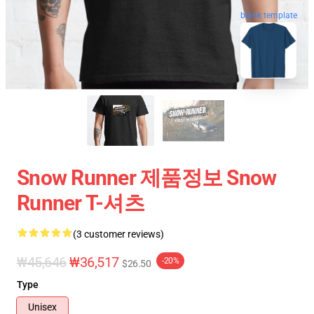
blank template
Snow Runner 제품정보 Snow
Runner T-셔츠
(3 customer reviews)
₩45,646
₩36,517
-20%
$26.50
Type
Unisex