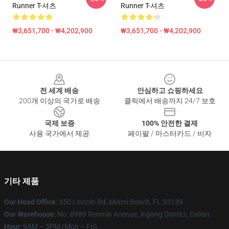
Runner T-셔츠
Runner T-셔츠
₩3,651,700 - ₩4,202,900
₩3,651,700 - ₩4,202,900
Footer
전 세계 배송
안심하고 쇼핑하세요
200개 이상의 국가로 배송
클릭에서 배송까지 24/7 보호
국제 보증
100% 안전한 결제
사용 국가에서 제공
페이팔 / 마스터카드 / 비자
기타 제품
Our Head Office
: 350 Lincoln Rd, Miami Beach, FL 33139
Our Warehouse
: No. 8989 Renmin Avenue, Xigang District, Dalian
Hour
: 9AM – 5PM (Mon – Fri)