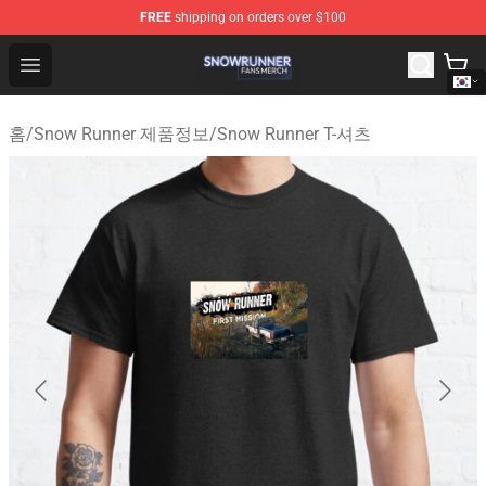
FREE
shipping on orders over $100
Snow Runner Shop - Official Snow Runner Merchandise S
Open menu
홈
/
Snow Runner 제품정보
/
Snow Runner T-셔츠