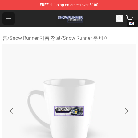
FREE
shipping on orders over $100
Snow Runner Shop - Official Snow Runner Merchandise S
Open menu
홈
/
Snow Runner 제품 정보
/
Snow Runner 뚱 베어