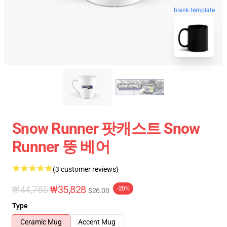
blank template
Snow Runner 팟캐스트 Snow
Runner 뚱 베어
(3 customer reviews)
₩44,785
₩35,828
-20%
$26.00
Type
Ceramic Mug
Accent Mug