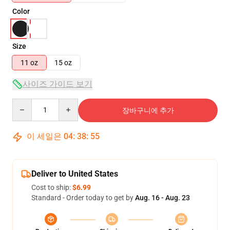
Color
Size
11 oz
15 oz
사이즈 가이드 보기
Quantity
장바구니에 추가
이 세일은
04
:
38
:
55
Deliver to United States
Cost to ship:
$6.99
Standard - Order today to get by
Aug. 16 - Aug. 23