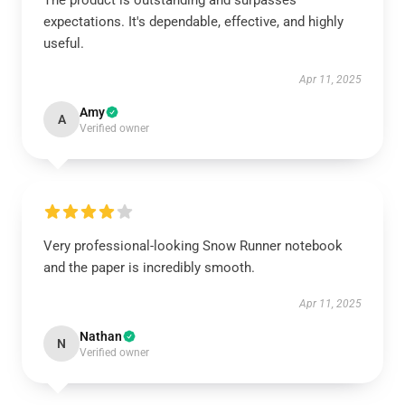
The product is outstanding and surpasses
expectations. It's dependable, effective, and highly
useful.
Apr 11, 2025
Amy
A
Verified owner
Very professional-looking Snow Runner notebook
and the paper is incredibly smooth.
Apr 11, 2025
Nathan
N
Verified owner