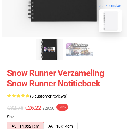
blank template
Snow Runner Verzameling
Snow Runner Notitieboek
(5 customer reviews)
€32.78
€26.22
-20%
$28.50
Size
A5 - 14,8x21cm
A6 - 10x14cm