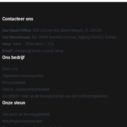
Contacteer ons
Our Head Office
: 350 Lincoln Rd, Miami Beach, FL 33139
Our Warehouse
: No. 8989 Renmin Avenue, Xigang District, Dalian
Hour
: 9AM – 5PM (Mon – Fri)
Email
: contact@snow-runner.shop
Ons bedrijf
Over ons
Algemene voorwaarden
Privacybeleid
DMCA - Auteursrechtbeleid
CA SB657: Wet op de transparantie van de toeleveringsketen
Onze steun
Verzend- en leveringsbeleid
Betalingsvoorwaarden