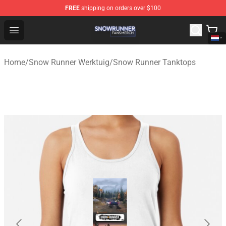
FREE
shipping on orders over $100
Snow Runner Shop - Official Snow Runner Merchandise S
Open menu
Home
/
Snow Runner Werktuig
/
Snow Runner Tanktops