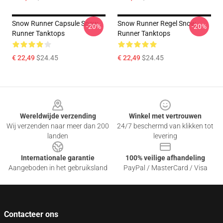
Snow Runner Capsule Snow
Snow Runner Regel Snow
-20%
-20%
Runner Tanktops
Runner Tanktops
€ 22,49
$24.45
€ 22,49
$24.45
Footer
Wereldwijde verzending
Winkel met vertrouwen
Wij verzenden naar meer dan 200
24/7 beschermd van klikken tot
landen
levering
Internationale garantie
100% veilige afhandeling
Aangeboden in het gebruiksland
PayPal / MasterCard / Visa
Contacteer ons