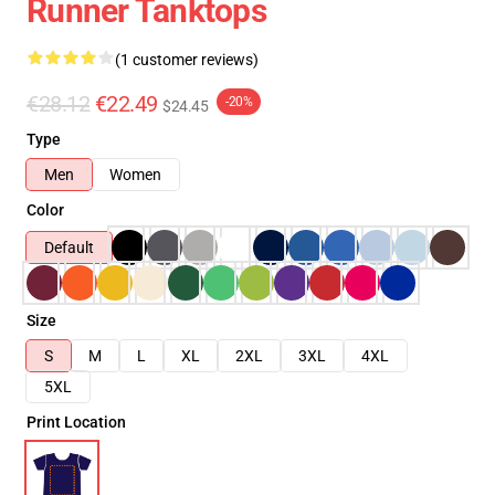
Runner Tanktops
(1 customer reviews)
€28.12
€22.49
-20%
$24.45
Type
Men
Women
Color
Default
Size
S
M
L
XL
2XL
3XL
4XL
5XL
Print Location