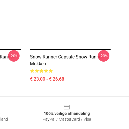
-20%
-20%
 Runner
Snow Runner Capsule Snow Runner
Mokken
€ 23,00 - € 26,68
e
100% veilige afhandeling
sland
PayPal / MasterCard / Visa