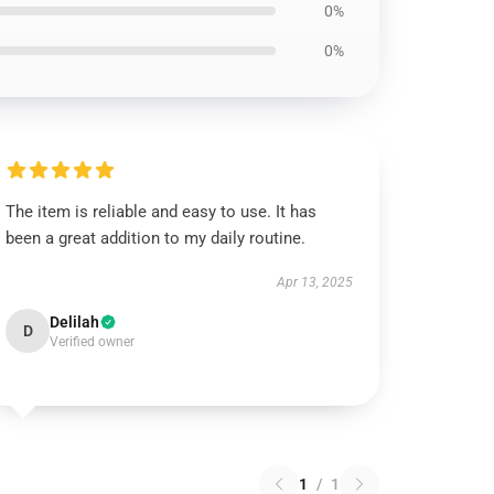
0%
0%
The item is reliable and easy to use. It has
been a great addition to my daily routine.
Apr 13, 2025
Delilah
D
Verified owner
1
/
1