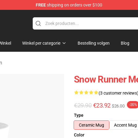
FREE
shipping on orders over $100
e Store
Winkel
Winkel per categorie
Bestelling volgen
Blog
n
Snow Runner M
(3 customer reviews
€29.90
€23.92
-20%
$26.00
Type
Ceramic Mug
Accent Mug
Color