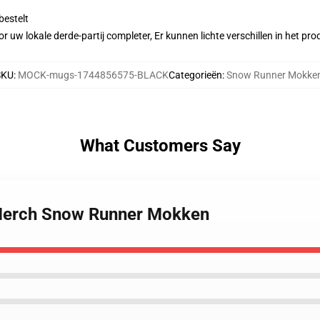
bestelt
r uw lokale derde-partij completer, Er kunnen lichte verschillen in het p
SKU
:
MOCK-mugs-1744856575-BLACK
Categorieën
:
Snow Runner Mokke
What Customers Say
 Merch Snow Runner Mokken