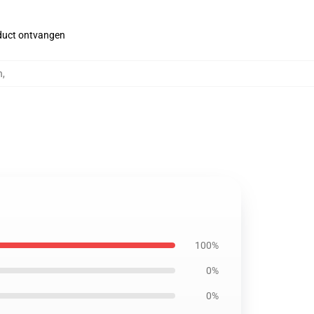
roduct ontvangen
n
,
100%
0%
0%