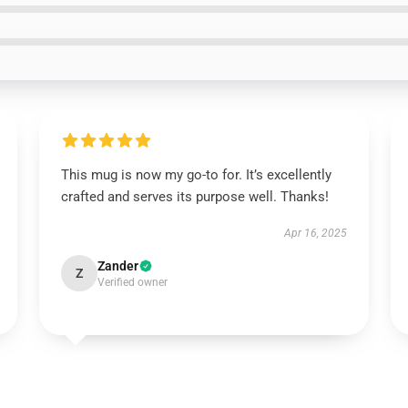
This mug is now my go-to for. It’s excellently
crafted and serves its purpose well. Thanks!
Apr 16, 2025
Zander
Z
Verified owner