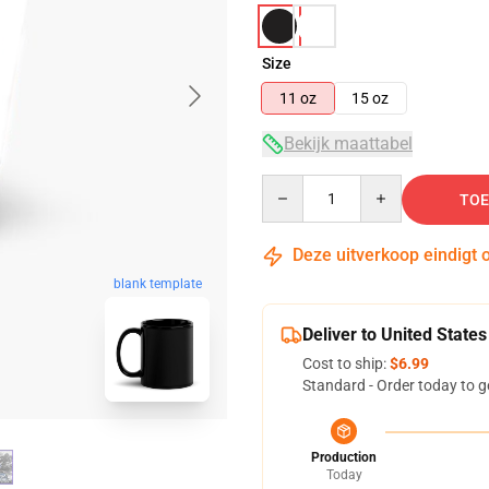
Size
11 oz
15 oz
Bekijk maattabel
Quantity
TOE
Deze uitverkoop eindigt 
blank template
Deliver to United States
Cost to ship:
$6.99
Standard - Order today to g
Production
Today