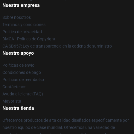
Nuestra empresa
Sobre nosotros
Términos y condiciones
Política de privacidad
DMCA - Política de Copyright
CA SB657: Ley de transparencia en la cadena de suministro
Nuestro apoyo
Políticas de envío
Condiciones de pago
Políticas de reembolso
Contáctenos
Ayuda al cliente (FAQ)
Mayorista
Nuestra tienda
Ofrecemos productos de alta calidad diseñados específicamente por
nuestro equipo de clase mundial. Ofrecemos una variedad de