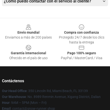
¿Cómo puedo contactar con el servicio al cliente?
Footer
Envío mundial
Compra con confianza
Enviamos a más de 200 países
Protegido 24/7 desde los clics
hasta la entrega
Garantía internacional
Pago 100% seguro
Ofrecido en el país de uso
PayPal / MasterCard / Visa
Contáctenos
Our Head Office
: 350 Lincoln Rd, Miami Beach, FL 33139
Our Warehouse
: No. 8989 Renmin Avenue, Xigang District, Dalian
Hour
: 9AM – 5PM (Mon – Fri)
Email
: contact@snow-runner.shop