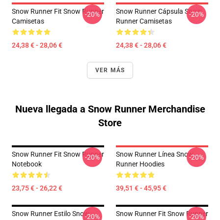
Snow Runner Fit Snow Runner
Snow Runner Cápsula Snow
-20%
-20%
Camisetas
Runner Camisetas
24,38 € - 28,06 €
24,38 € - 28,06 €
VER MÁS
Nueva llegada a Snow Runner Merchandise
Store
Snow Runner Fit Snow Runner
Snow Runner Línea Snow
-20%
-20%
Notebook
Runner Hoodies
23,75 € - 26,22 €
39,51 € - 45,95 €
Snow Runner Estilo Snow
Snow Runner Fit Snow Runner
-20%
-20%