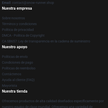
Email
: contact@snow-runner.shop
Nuestra empresa
Sobre nosotros
Términos y condiciones
Política de privacidad
DMCA - Política de Copyright
CA SB657: Ley de transparencia en la cadena de suministro
Nuestro apoyo
Políticas de envío
Condiciones de pago
Políticas de reembolso
Contáctenos
Ayuda al cliente (FAQ)
Mayorista
Nuestra tienda
Ofrecemos productos de alta calidad diseñados específicamente por
nuestro equipo de clase mundial. Ofrecemos una variedad de