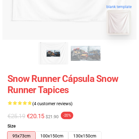
blank template
Snow Runner Cápsula Snow
Runner Tapices
(4 customer reviews)
€25.19
€20.15
-20%
$21.90
Size
95x73cm
100x150cm
130x150cm