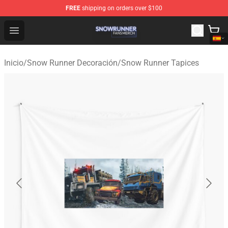
FREE
shipping on orders over $100
Snow Runner Shop - Official Snow Runner Merchandise S
Open menu
Inicio
/
Snow Runner Decoración
/
Snow Runner Tapices