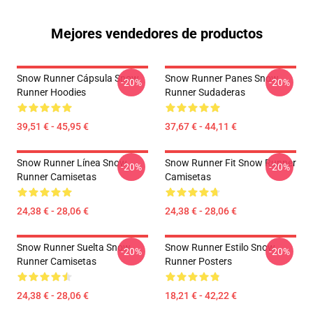
Mejores vendedores de productos
Snow Runner Cápsula Snow
Snow Runner Panes Snow
-20%
-20%
Runner Hoodies
Runner Sudaderas
39,51 € - 45,95 €
37,67 € - 44,11 €
Snow Runner Línea Snow
Snow Runner Fit Snow Runner
-20%
-20%
Runner Camisetas
Camisetas
24,38 € - 28,06 €
24,38 € - 28,06 €
Snow Runner Suelta Snow
Snow Runner Estilo Snow
-20%
-20%
Runner Camisetas
Runner Posters
24,38 € - 28,06 €
18,21 € - 42,22 €