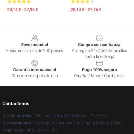
20,14 € - 27,96 €
20,14 € - 27,96 €
Footer
Envío mundial
Compra con confianza
Enviamos a más de 200 países
Protegido 24/7 desde los clics
hasta la entrega
Garantía internacional
Pago 100% seguro
Ofrecido en el país de uso
PayPal / MasterCard / Visa
Contáctenos
Our Head Office
: 350 Lincoln Rd, Miami Beach, FL 33139
Our Warehouse
: No. 8989 Renmin Avenue, Xigang District, Dalian
Hour
: 9AM – 5PM (Mon – Fri)