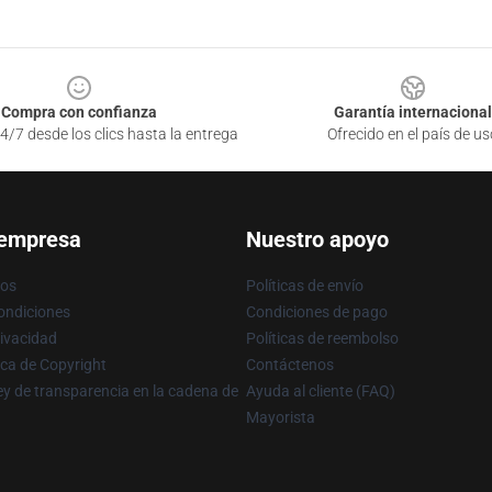
Compra con confianza
Garantía internacional
4/7 desde los clics hasta la entrega
Ofrecido en el país de us
 empresa
Nuestro apoyo
ros
Políticas de envío
ondiciones
Condiciones de pago
rivacidad
Políticas de reembolso
ica de Copyright
Contáctenos
y de transparencia en la cadena de
Ayuda al cliente (FAQ)
Mayorista