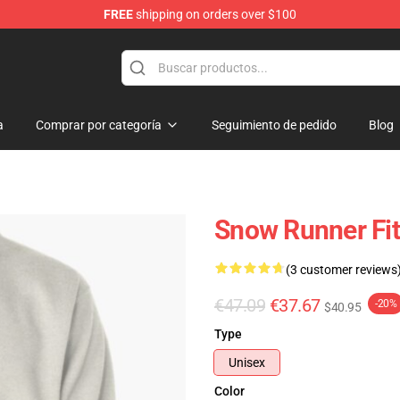
FREE
shipping on orders over $100
e Store
a
Comprar por categoría
Seguimiento de pedido
Blog
Snow Runner Fi
(3 customer reviews
€47.09
€37.67
-20%
$40.95
Type
Unisex
Color