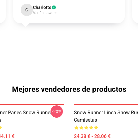
Charlotte
C
Verified owner
Mejores vendedores de productos
-20%
ner Panes Snow Runner
Snow Runner Línea Snow Ru
s
Camisetas
44,11 €
24,38 € - 28,06 €