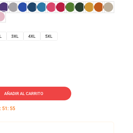
L
3XL
4XL
5XL
AÑADIR AL CARRITO
:
51
:
54