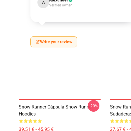
Alexander
A
Verified owner
Write your review
-20%
Snow Runner Cápsula Snow Runner
Snow Run
Hoodies
Sudadera
39,51 € - 45,95 €
37,67 € - 