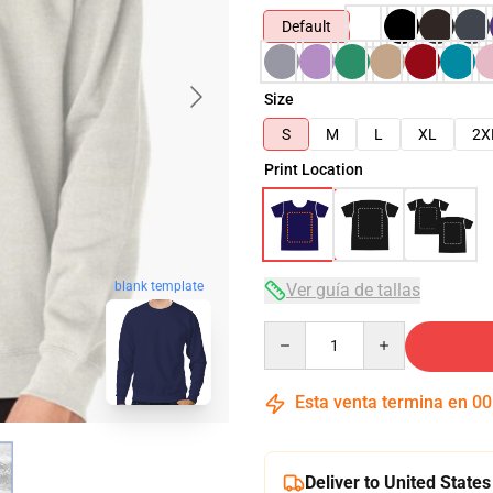
Default
Size
S
M
L
XL
2X
Print Location
blank template
Ver guía de tallas
Quantity
Esta venta termina en
00
Deliver to United States