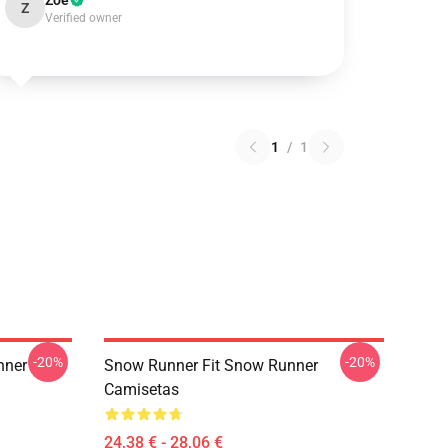
Zoe
Z
Verified owner
1
/
1
-20%
-20%
nner
Snow Runner Fit Snow Runner
Camisetas
24,38 € - 28,06 €