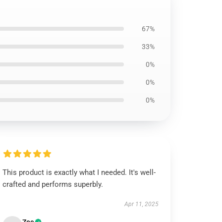
67%
33%
0%
0%
0%
This product is exactly what I needed. It's well-
crafted and performs superbly.
Apr 11, 2025