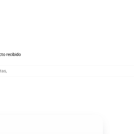
cto recibido
tas
,