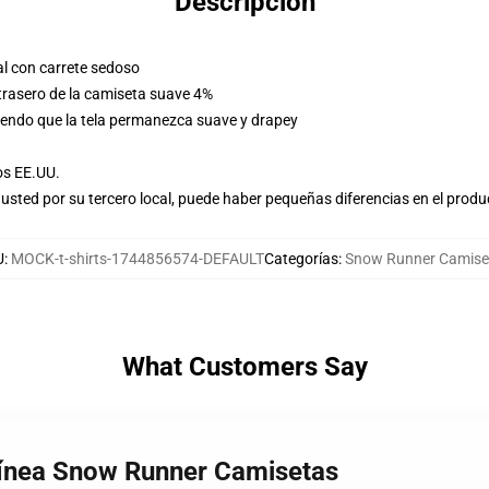
Descripción
l con carrete sedoso
 trasero de la camiseta suave 4%
tiendo que la tela permanezca suave y drapey
os EE.UU.
usted por su tercero local, puede haber pequeñas diferencias en el produ
U
:
MOCK-t-shirts-1744856574-DEFAULT
Categorías
:
Snow Runner Camise
What Customers Say
Línea Snow Runner Camisetas