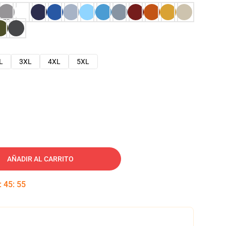
L
3XL
4XL
5XL
AÑADIR AL CARRITO
:
45
:
54