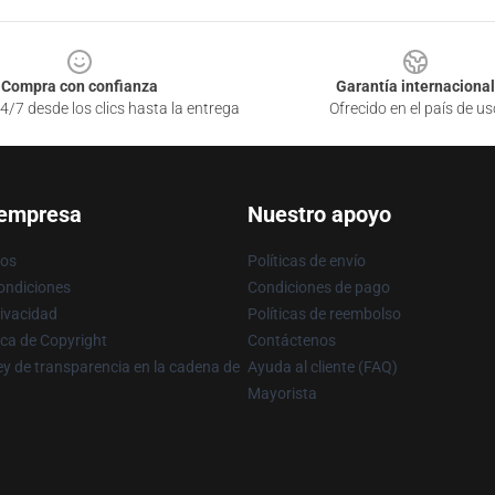
Compra con confianza
Garantía internacional
4/7 desde los clics hasta la entrega
Ofrecido en el país de us
 empresa
Nuestro apoyo
ros
Políticas de envío
ondiciones
Condiciones de pago
rivacidad
Políticas de reembolso
ica de Copyright
Contáctenos
y de transparencia en la cadena de
Ayuda al cliente (FAQ)
Mayorista