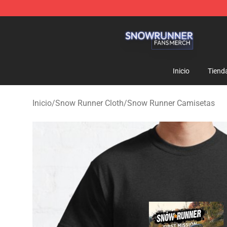
Snow Runner Shop - Official Snow Runner Merchandis
Inicio
Tiend
Inicio
/
Snow Runner Cloth
/
Snow Runner Camisetas