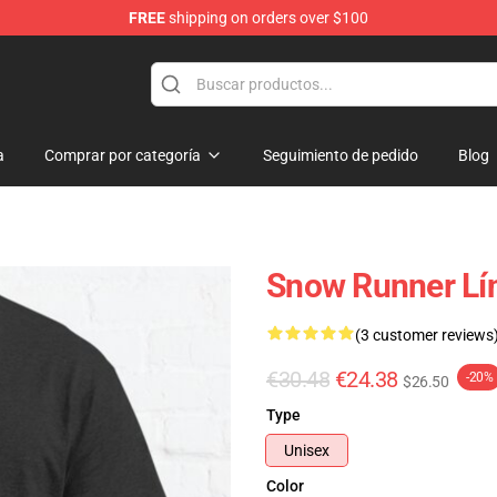
FREE
shipping on orders over $100
e Store
a
Comprar por categoría
Seguimiento de pedido
Blog
Snow Runner Lí
(3 customer reviews
€30.48
€24.38
-20%
$26.50
Type
Unisex
Color