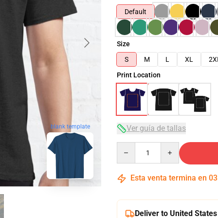
Default
Size
S
M
L
XL
2X
Print Location
blank template
Ver guía de tallas
Quantity
Esta venta termina en
03
Deliver to United States