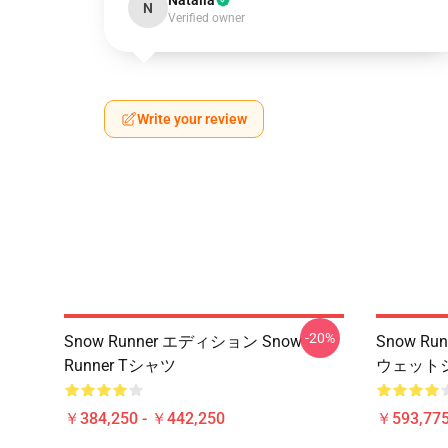
Natalia
N
Verified owner
Write your review
-20%
Snow Runner エディション Snow
Snow Ru
Runner Tシャツ
ウェット
￥384,250 - ￥442,250
￥593,775