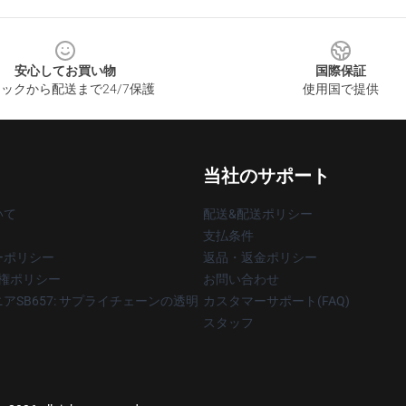
安心してお買い物
国際保証
ックから配送まで24/7保護
使用国で提供
当社のサポート
いて
配送&配送ポリシー
支払条件
ーポリシー
返品・返金ポリシー
著作権ポリシー
お問い合わせ
アSB657: サプライチェーンの透明
カスタマーサポート(FAQ)
スタッフ