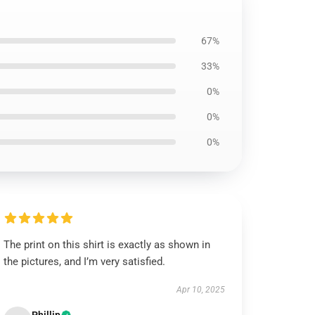
67%
33%
0%
0%
0%
The print on this shirt is exactly as shown in
the pictures, and I’m very satisfied.
Apr 10, 2025