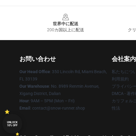
Footer
世界中に配送
200カ国以上に配送
クリ
お問い合わせ
会社案内
Our Head Office
: 350 Lincoln Rd, Miami Beach,
私たちにつ
FL 33139
利用規約
Our Warehouse
: No. 8989 Renmin Avenue,
プライバシ
Xigang District, Dalian
DMCA - 
Hour
: 9AM – 5PM (Mon – Fri)
カリフォルニ
Email
: contact@snow-runner.shop
性法
UNLOCK
10% OFF