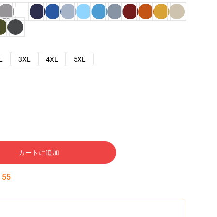
L
3XL
4XL
5XL
カートに追加
:
54