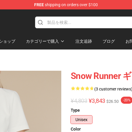
FREE
shipping on orders over $100
e Store
ショップ
カテゴリーで購入
注文追跡
ブログ
お
Snow Runner 
(3 customer reviews
¥4,803
¥3,843
-20%
$26.50
Type
Unisex
Color