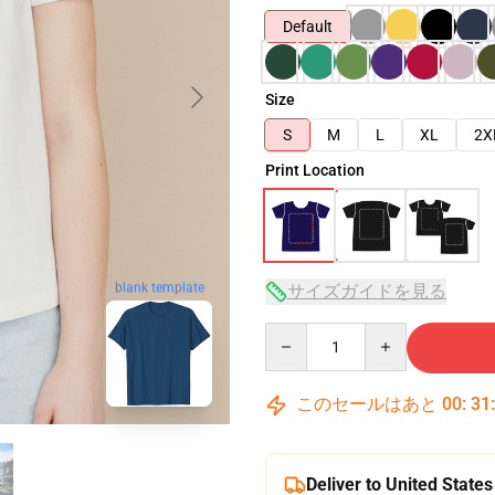
Default
Size
S
M
L
XL
2X
Print Location
サイズガイドを見る
blank template
Quantity
このセールはあと
00
:
31
Deliver to United States