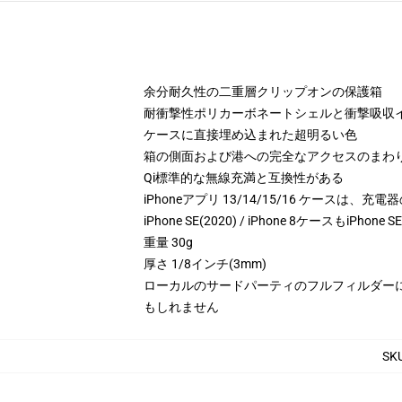
余分耐久性の二重層クリップオンの保護箱
耐衝撃性ポリカーボネートシェルと衝撃吸収イ
ケースに直接埋め込まれた超明るい色
箱の側面および港への完全なアクセスのまわ
Qi標準的な無線充満と互換性がある
iPhoneアプリ 13/14/15/16 ケースは
iPhone SE(2020) / iPhone 8ケースもiPhone 
重量 30g
厚さ 1/8インチ(3mm)
ローカルのサードパーティのフルフィルダー
もしれません
SK