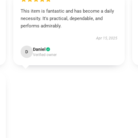
This item is fantastic and has become a daily
necessity. It's practical, dependable, and
performs admirably.
Apr 15, 2025
Daniel
D
Verified owner