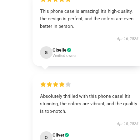
This phone case is amazing! It’s high-quality,
the design is perfect, and the colors are even
better in person.
Apr 16, 2025
Giselle
G
Verified owner
Absolutely thrilled with this phone case! It’s
stunning, the colors are vibrant, and the quality
is top-notch.
Apr 10, 2025
Oliver
O