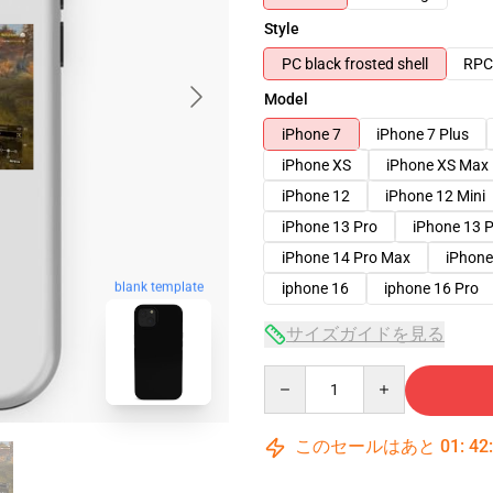
Style
PC black frosted shell
RPC 
Model
iPhone 7
iPhone 7 Plus
iPhone XS
iPhone XS Max
iPhone 12
iPhone 12 Mini
iPhone 13 Pro
iPhone 13 
iPhone 14 Pro Max
iPhone
blank template
iphone 16
iphone 16 Pro
サイズガイドを見る
Quantity
このセールはあと
01
:
42