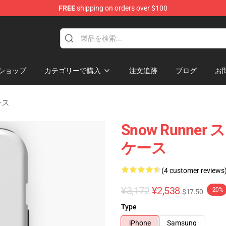
FREE
shipping on orders over $100
e Store
ショップ
カテゴリーで購入
注文追跡
ブログ
お
ケース
Snow Runner 
ケース
(4 customer reviews
¥3,172
¥2,538
-20%
$17.50
Type
iPhone
Samsung