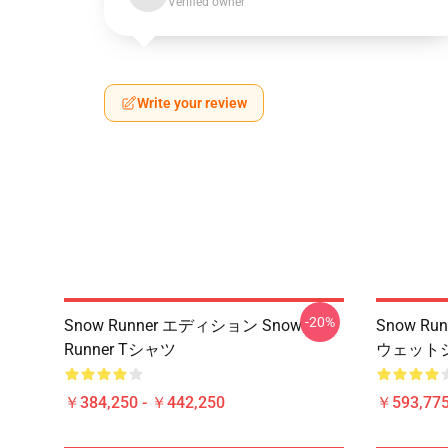
Verified owner
Write your review
-20%
Snow Runner エディション Snow
Snow Ru
Runner Tシャツ
ウェット
￥384,250 - ￥442,250
￥593,775