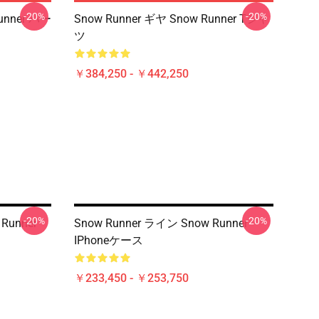
-20%
-20%
unner パー
Snow Runner ギヤ Snow Runner Tシャ
ツ
￥384,250 - ￥442,250
-20%
-20%
Runner
Snow Runner ライン Snow Runner
IPhoneケース
￥233,450 - ￥253,750