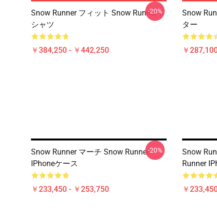
-20%
Snow Runner フィット Snow Runner T
Snow Ru
シャツ
ター
￥384,250 - ￥442,250
￥287,100
-20%
Snow Runner マーチ Snow Runner
Snow R
IPhoneケース
Runner 
￥233,450 - ￥253,750
￥233,450