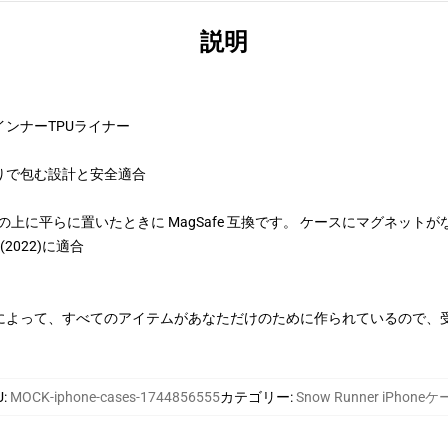
説明
ンナーTPUライナー
りで包む設計と安全適合
、充電器の上に平らに置いたときに MagSafe 互換です。 ケースにマグネットが
SE(2022)に適合
によって、すべてのアイテムがあなただけのために作られているので、
U
:
MOCK-iphone-cases-1744856555
カテゴリー
:
Snow Runner iPhone