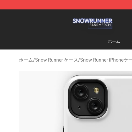
Snow Runner Shop - Official Snow Runner Merchandis
ホーム
ホーム
/
Snow Runner ケース
/
Snow Runner iPhone