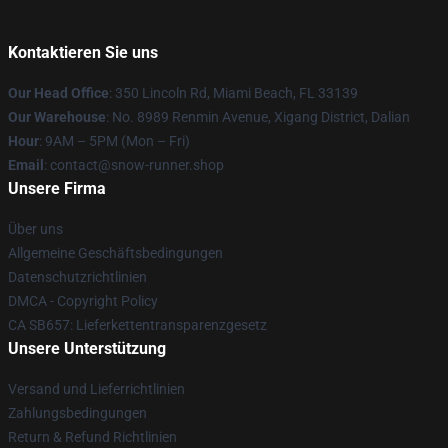
Kontaktieren Sie uns
Our Head Office
: 350 Lincoln Rd, Miami Beach, FL 33139
Our Warehouse
: No. 8989 Renmin Avenue, Xigang District, Dalian
Hour
: 9AM – 5PM (Mon – Fri)
Email
: contact@snow-runner.shop
Unsere Firma
Über uns
Allgemeine Geschäftsbedingungen
Datenschutzrichtlinien
DMCA - Copyright Policy
CA SB657: Lieferkettentransparenzgesetz
Unsere Unterstützung
Versand und Lieferrichtlinien
Zahlungsbedingungen
Return & Refund Richtlinien