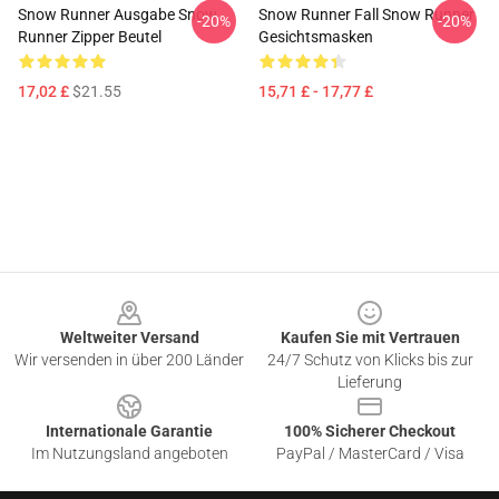
Snow Runner Ausgabe Snow
Snow Runner Fall Snow Runner
-20%
-20%
Runner Zipper Beutel
Gesichtsmasken
17,02 £
$21.55
15,71 £ - 17,77 £
Footer
Weltweiter Versand
Kaufen Sie mit Vertrauen
Wir versenden in über 200 Länder
24/7 Schutz von Klicks bis zur
Lieferung
Internationale Garantie
100% Sicherer Checkout
Im Nutzungsland angeboten
PayPal / MasterCard / Visa