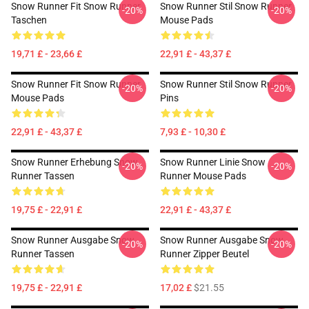
Snow Runner Fit Snow Runner
Snow Runner Stil Snow Runner
-20%
-20%
Taschen
Mouse Pads
19,71 £ - 23,66 £
22,91 £ - 43,37 £
Snow Runner Fit Snow Runner
Snow Runner Stil Snow Runner
-20%
-20%
Mouse Pads
Pins
22,91 £ - 43,37 £
7,93 £ - 10,30 £
Snow Runner Erhebung Snow
Snow Runner Linie Snow
-20%
-20%
Runner Tassen
Runner Mouse Pads
19,75 £ - 22,91 £
22,91 £ - 43,37 £
Snow Runner Ausgabe Snow
Snow Runner Ausgabe Snow
-20%
-20%
Runner Tassen
Runner Zipper Beutel
19,75 £ - 22,91 £
17,02 £
$21.55