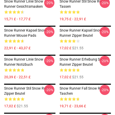
Snow Runner Linie Snow
Snow Runner Stil Snow Runner
-20%
-20%
Runner Gesichtsmasken
Tassen
15,71 £ - 17,77 £
19,75 £ - 22,91 £
Snow Runner Kapsel Snow
Snow Runner Kapsel Snow
-20%
-20%
Runner Mouse Pads
Runner Zipper Beutel
22,91 £ - 43,37 £
17,02 £
$21.55
Snow Runner Linie Snow
Snow Runner Erhebung Snow
-20%
-20%
Runner Notizbuch
Runner Zipper Beutel
20,39 £ - 22,51 £
17,02 £
$21.55
Snow Runner Stil Snow Runner
Snow Runner Fall Snow Runner
-20%
-20%
Zipper Beutel
Taschen
17,02 £
$21.55
19,71 £ - 23,66 £