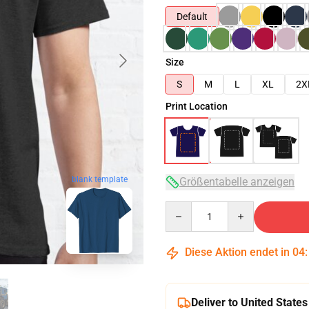
Default
Size
S
M
L
XL
2X
Print Location
blank template
Größentabelle anzeigen
Quantity
Diese Aktion endet in
04
Deliver to United States