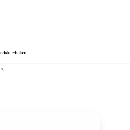
rodukt erhalten
ts
,