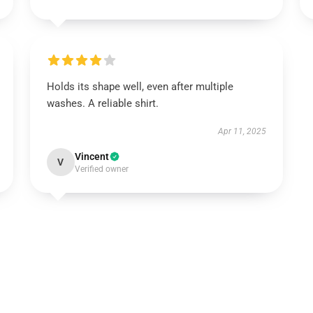
Holds its shape well, even after multiple
washes. A reliable shirt.
Apr 11, 2025
Vincent
V
Verified owner