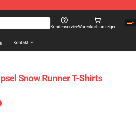
Kundenservice
Warenkorb anzeigen
og
Kontakt
psel Snow Runner T-Shirts
)