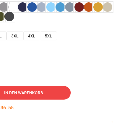
L
3XL
4XL
5XL
IN DEN WARENKORB
:
36
:
54