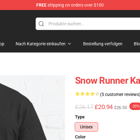
FREE
shipping on orders over $100
e Store
op
Nach Kategorie einkaufen
Bestellung verfolgen
Bl
Snow Runner Ka
(5 customer reviews
£26.17
£20.94
-20%
$26.50
Type
Unisex
Color