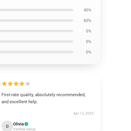
40%
60%
0%
0%
0%
First-rate quality, absolutely recommended,
and excellent help.
Apr 13, 2025
Olivia
O
Verified owner