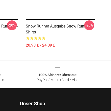
-20%
-20%
Runner T-
Snow Runner Ausgabe Snow Runner T-
Shirts
20,93 £ - 24,09 £
e
100% Sicherer Checkout
ten
PayPal / MasterCard / Visa
Unser Shop