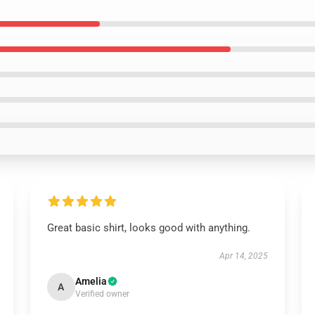
Great basic shirt, looks good with anything.
Apr 14, 2025
Amelia
A
Verified owner