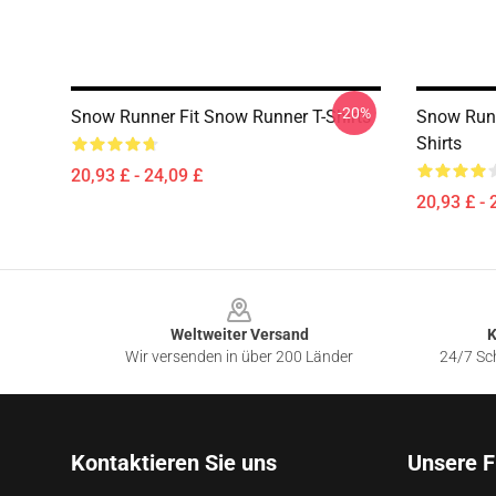
-20%
Snow Runner Fit Snow Runner T-Shirts
Snow Runn
Shirts
20,93 £ - 24,09 £
20,93 £ - 
Footer
Weltweiter Versand
K
Wir versenden in über 200 Länder
24/7 Sch
Kontaktieren Sie uns
Unsere F