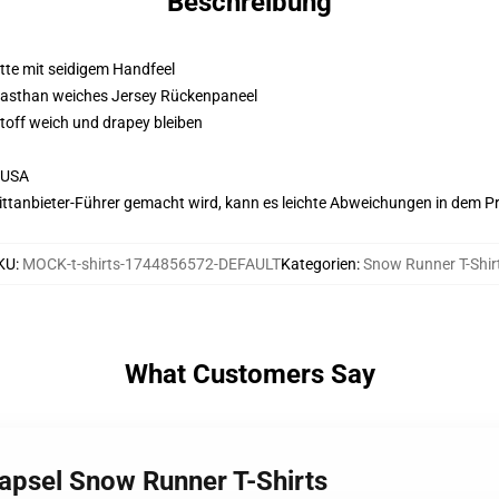
Beschreibung
atte mit seidigem Handfeel
Elasthan weiches Jersey Rückenpaneel
Stoff weich und drapey bleiben
 USA
 Drittanbieter-Führer gemacht wird, kann es leichte Abweichungen in dem P
KU
:
MOCK-t-shirts-1744856572-DEFAULT
Kategorien
:
Snow Runner T-Shir
What Customers Say
apsel Snow Runner T-Shirts