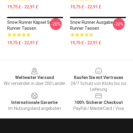
19,75 £ - 22,91 £
19,75 £ - 22,91 £
Snow Runner Kapsel Snow
Snow Runner Ausgabe Snow
-20%
-20%
Runner Tassen
Runner Tassen
19,75 £ - 22,91 £
19,75 £ - 22,91 £
Footer
Weltweiter Versand
Kaufen Sie mit Vertrauen
Wir versenden in über 200 Länder
24/7 Schutz von Klicks bis zur
Lieferung
Internationale Garantie
100% Sicherer Checkout
Im Nutzungsland angeboten
PayPal / MasterCard / Visa