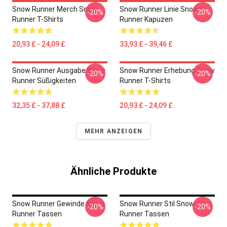
Snow Runner Merch Snow
Snow Runner Linie Snow
-20%
-20%
Runner T-Shirts
Runner Kapuzen
20,93 £ - 24,09 £
33,93 £ - 39,46 £
Snow Runner Ausgabe Snow
Snow Runner Erhebung Snow
-20%
-20%
Runner Süßigkeiten
Runner T-Shirts
32,35 £ - 37,88 £
20,93 £ - 24,09 £
MEHR ANZEIGEN
Ähnliche Produkte
Snow Runner Gewinde Snow
Snow Runner Stil Snow
-20%
-20%
Runner Tassen
Runner Tassen