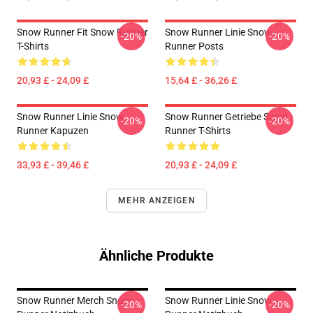
Snow Runner Fit Snow Runner
Snow Runner Linie Snow
-20%
-20%
T-Shirts
Runner Posts
20,93 £ - 24,09 £
15,64 £ - 36,26 £
Snow Runner Linie Snow
Snow Runner Getriebe Snow
-20%
-20%
Runner Kapuzen
Runner T-Shirts
33,93 £ - 39,46 £
20,93 £ - 24,09 £
MEHR ANZEIGEN
Ähnliche Produkte
Snow Runner Merch Snow
Snow Runner Linie Snow
-20%
-20%