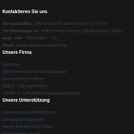
Kontaktieren Sie uns
Our Head Office
: 350 Lincoln Rd, Miami Beach, FL 33139
Our Warehouse
: No. 8989 Renmin Avenue, Xigang District, Dalian
Hour
: 9AM – 5PM (Mon – Fri)
Email
: contact@snow-runner.shop
Unsere Firma
Über uns
Allgemeine Geschäftsbedingungen
Datenschutzrichtlinien
DMCA - Copyright Policy
CA SB657: Lieferkettentransparenzgesetz
Unsere Unterstützung
Versand und Lieferrichtlinien
Zahlungsbedingungen
Return & Refund Richtlinien
Kontaktieren Sie uns