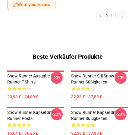
Write your review
1
/
1
Beste Verkäufer Produkte
Snow Runner Ausgabe Snow
Snow Runner Stil Snow
-20%
-20%
Runner T-Shirts
Runner Süßigkeiten
20,93 £ - 24,09 £
32,35 £ - 37,88 £
Snow Runner Kapsel Snow
Snow Runner Kapsel Snow
-20%
-20%
Runner Posts
Runner Süßigkeiten
15,64 £ - 36,26 £
32,35 £ - 37,88 £