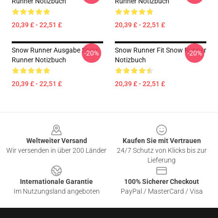
Runner Notizbuch
Runner Notizbuch
20,39 £ - 22,51 £
20,39 £ - 22,51 £
Snow Runner Ausgabe Snow
Snow Runner Fit Snow Runner
-20%
-20%
Runner Notizbuch
Notizbuch
20,39 £ - 22,51 £
20,39 £ - 22,51 £
Footer
Weltweiter Versand
Kaufen Sie mit Vertrauen
Wir versenden in über 200 Länder
24/7 Schutz von Klicks bis zur
Lieferung
Internationale Garantie
100% Sicherer Checkout
Im Nutzungsland angeboten
PayPal / MasterCard / Visa