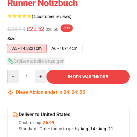
Runner Notizbuch
(4 customer reviews)
£28.14
£22.52
-20%
$28.50
Size
A5 - 14,8x21cm
A6 - 10x14cm
Größentabelle anzeigen
Quantity
IN DEN WARENKORB
Diese Aktion endet in
04
:
04
:
54
Deliver to United States
Cost to ship:
$6.99
Standard - Order today to get by
Aug. 14 - Aug. 21