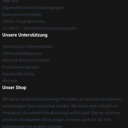
Über uns
Allgemeine Geschäftsbedingungen
Datenschutzrichtlinien
DMCA - Copyright Policy
CA SB657: Lieferkettentransparenzgesetz
Unsere Unterstützung
Versand und Lieferrichtlinien
Zahlungsbedingungen
Return & Refund Richtlinien
Kontaktieren Sie uns
Kundenhilfe (FAQ)
Whosale
Unser Shop
Wir bieten qualitativ hochwertige Produkte, die speziell von unserem
erstklassigen Team entwickelt werden. Wir bieten eine Vielzahl von
Produkten, die sowohl stilvoll als auch schön sind. Dies ist nicht nur,
um Ihren individuellen Stil zu zeigen, sondern auch für Sie, Ihre
Individualität mit anderen zu teilen.