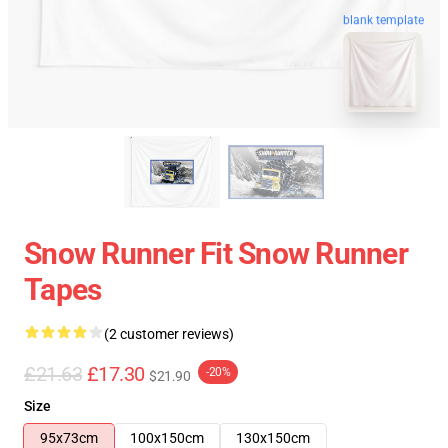
blank template
Snow Runner Fit Snow Runner
Tapes
(2 customer reviews)
£21.63
£17.30
-20%
$21.90
Size
95x73cm
100x150cm
130x150cm