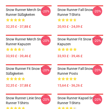
Snow Runner Merch Snow
Snow Runner Fall Snow
-20%
-20%
Runner Süßigkeiten
Runner T-Shirts
32,35 £ - 37,88 £
20,93 £ - 24,09 £
Snow Runner Merch Snow
Snow Runner Fit Snow Runner
-20%
-20%
Runner Kapuzen
Kapuzen
33,93 £ - 39,46 £
33,93 £ - 39,46 £
Snow Runner Fit Snow Runner
Snow Runner Fall Snow
-20%
-20%
Süßigkeiten
Runner Posts
32,35 £ - 37,88 £
15,64 £ - 36,26 £
Snow Runner Linie Snow
Snow Runner Kapsel Snow
-20%
-20%
Runner T-Shirts
Runner T-Shirts