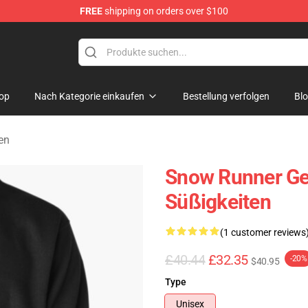
FREE
shipping on orders over $100
e Store
op
Nach Kategorie einkaufen
Bestellung verfolgen
Bl
en
Snow Runner Ge
Süßigkeiten
(1 customer reviews
£40.44
£32.35
-20%
$40.95
Type
Unisex