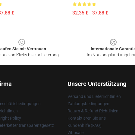
37,88 £
32,35 £ - 37,88 £
aufen Sie mit Vertrauen
Internationale Garanti
utz von Klicks bis zur Lieferung
Im Nutzungsland angebo
irma
Unsere Unterstützung
Versand und Lieferrichtlinien
Geschäftsbedingungen
Zahlungsbedingungen
ichtlinien
Return & Refund Richtlinien
ight Policy
Kontaktieren Sie uns
eferkettentransparenzgesetz
Kundenhilfe (FAQ)
Whosale