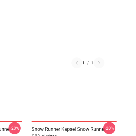
1
/
1
-20%
-20%
unner
Snow Runner Kapsel Snow Runner