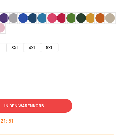
L
3XL
4XL
5XL
IN DEN WARENKORB
:
21
:
50