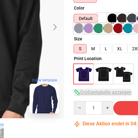
Color
Default
Size
S
M
L
XL
2X
Print Location
blank template
Größentabelle anzeigen
Quantity
Diese Aktion endet in
04