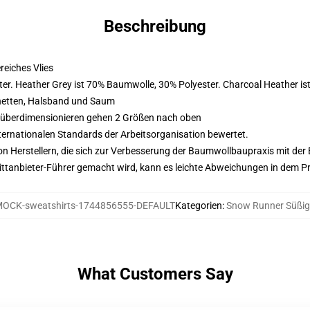
Beschreibung
eiches Vlies
er. Heather Grey ist 70% Baumwolle, 30% Polyester. Charcoal Heather i
hetten, Halsband und Saum
d überdimensionieren gehen 2 Größen nach oben
nternationalen Standards der Arbeitsorganisation bewertet.
n Herstellern, die sich zur Verbesserung der Baumwollbaupraxis mit der Be
 Drittanbieter-Führer gemacht wird, kann es leichte Abweichungen in dem P
OCK-sweatshirts-1744856555-DEFAULT
Kategorien
:
Snow Runner Süßig
What Customers Say