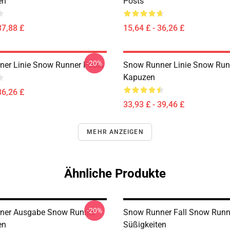
en
Posts
37,88 £
15,64 £ - 36,26 £
-20%
er Linie Snow Runner Posts
Snow Runner Linie Snow Run
Kapuzen
36,26 £
33,93 £ - 39,46 £
MEHR ANZEIGEN
Ähnliche Produkte
-20%
ner Ausgabe Snow Runner
Snow Runner Fall Snow Runn
en
Süßigkeiten