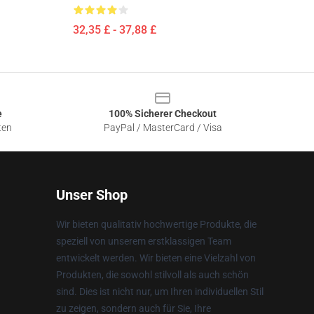
32,35 £ - 37,88 £
e
100% Sicherer Checkout
ten
PayPal / MasterCard / Visa
Unser Shop
Wir bieten qualitativ hochwertige Produkte, die
speziell von unserem erstklassigen Team
entwickelt werden. Wir bieten eine Vielzahl von
Produkten, die sowohl stilvoll als auch schön
sind. Dies ist nicht nur, um Ihren individuellen Stil
zu zeigen, sondern auch für Sie, Ihre