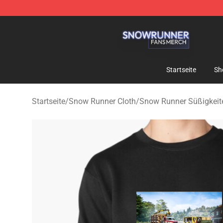
Snow Runner Shop - Official Snow Runner Merchandis
Startseite
Sh
Startseite
/
Snow Runner Cloth
/
Snow Runner Süßigkeit