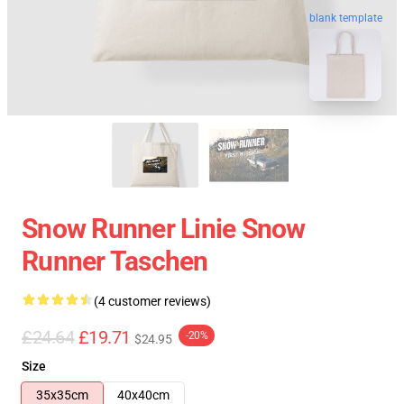
blank template
Snow Runner Linie Snow
Runner Taschen
(4 customer reviews)
£24.64
£19.71
-20%
$24.95
Size
35x35cm
40x40cm