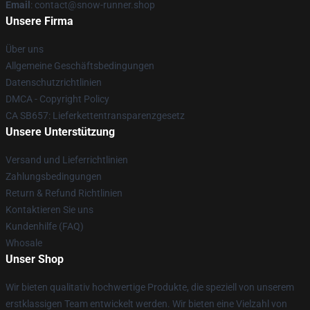
Email
: contact@snow-runner.shop
Unsere Firma
Über uns
Allgemeine Geschäftsbedingungen
Datenschutzrichtlinien
DMCA - Copyright Policy
CA SB657: Lieferkettentransparenzgesetz
Unsere Unterstützung
Versand und Lieferrichtlinien
Zahlungsbedingungen
Return & Refund Richtlinien
Kontaktieren Sie uns
Kundenhilfe (FAQ)
Whosale
Unser Shop
Wir bieten qualitativ hochwertige Produkte, die speziell von unserem
erstklassigen Team entwickelt werden. Wir bieten eine Vielzahl von