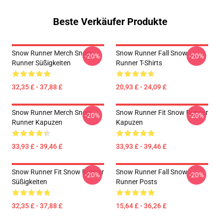
Beste Verkäufer Produkte
Snow Runner Merch Snow
Snow Runner Fall Snow
-20%
-20%
Runner Süßigkeiten
Runner T-Shirts
32,35 £ - 37,88 £
20,93 £ - 24,09 £
Snow Runner Merch Snow
Snow Runner Fit Snow Runner
-20%
-20%
Runner Kapuzen
Kapuzen
33,93 £ - 39,46 £
33,93 £ - 39,46 £
Snow Runner Fit Snow Runner
Snow Runner Fall Snow
-20%
-20%
Süßigkeiten
Runner Posts
32,35 £ - 37,88 £
15,64 £ - 36,26 £