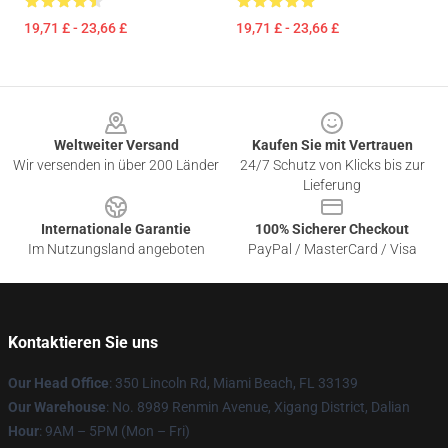
19,71 £ - 23,66 £
19,71 £ - 23,66 £
Footer
Weltweiter Versand
Kaufen Sie mit Vertrauen
Wir versenden in über 200 Länder
24/7 Schutz von Klicks bis zur
Lieferung
Internationale Garantie
100% Sicherer Checkout
Im Nutzungsland angeboten
PayPal / MasterCard / Visa
Kontaktieren Sie uns
Our Head Office
: 350 Lincoln Rd, Miami Beach, FL 33139
Our Warehouse
: No. 8989 Renmin Avenue, Xigang District, Dalian
Hour
: 9AM – 5PM (Mon – Fri)