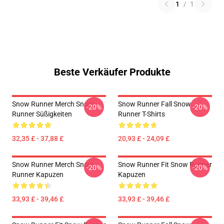
1
/
1
Beste Verkäufer Produkte
Snow Runner Merch Snow
Snow Runner Fall Snow
-20%
-20%
Runner Süßigkeiten
Runner T-Shirts
32,35 £ - 37,88 £
20,93 £ - 24,09 £
Snow Runner Merch Snow
Snow Runner Fit Snow Runner
-20%
-20%
Runner Kapuzen
Kapuzen
33,93 £ - 39,46 £
33,93 £ - 39,46 £