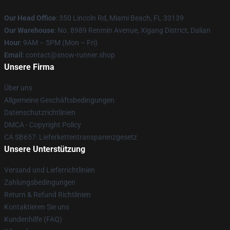
Our Head Office
: 350 Lincoln Rd, Miami Beach, FL 33139
Our Warehouse
: No. 8989 Renmin Avenue, Xigang District, Dalian
Hour
: 9AM – 5PM (Mon – Fri)
Email
: contact@snow-runner.shop
Unsere Firma
Über uns
Allgemeine Geschäftsbedingungen
Datenschutzrichtlinien
DMCA - Copyright Policy
CA SB657: Lieferkettentransparenzgesetz
Unsere Unterstützung
Versand und Lieferrichtlinien
Zahlungsbedingungen
Return & Refund Richtlinien
Kontaktieren Sie uns
Kundenhilfe (FAQ)