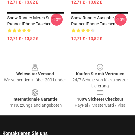
12,71 £ - 13,82 £
12,71 £ - 13,82 £
Snow Runner Merch Snow
Snow Runner Ausgabe Snow
-20%
-20%
Runner IPhone Taschen
Runner IPhone Taschen
12,71 £ - 13,82 £
12,71 £ - 13,82 £
Footer
Weltweiter Versand
Kaufen Sie mit Vertrauen
Wir versenden in über 200 Länder
24/7 Schutz von Klicks bis zur
Lieferung
Internationale Garantie
100% Sicherer Checkout
Im Nutzungsland angeboten
PayPal / MasterCard / Visa
Kontaktieren Sie uns