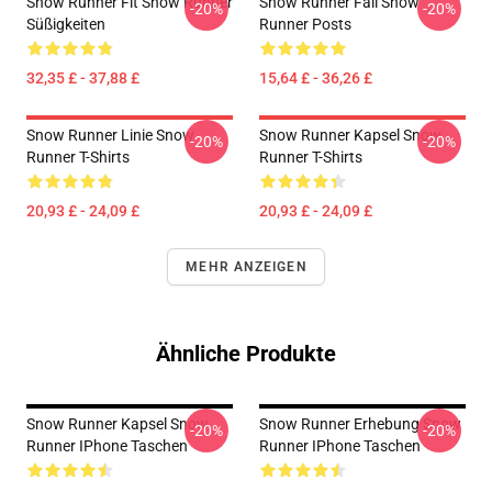
Snow Runner Fit Snow Runner
Snow Runner Fall Snow
-20%
-20%
Süßigkeiten
Runner Posts
32,35 £ - 37,88 £
15,64 £ - 36,26 £
Snow Runner Linie Snow
Snow Runner Kapsel Snow
-20%
-20%
Runner T-Shirts
Runner T-Shirts
20,93 £ - 24,09 £
20,93 £ - 24,09 £
MEHR ANZEIGEN
Ähnliche Produkte
Snow Runner Kapsel Snow
Snow Runner Erhebung Snow
-20%
-20%
Runner IPhone Taschen
Runner IPhone Taschen