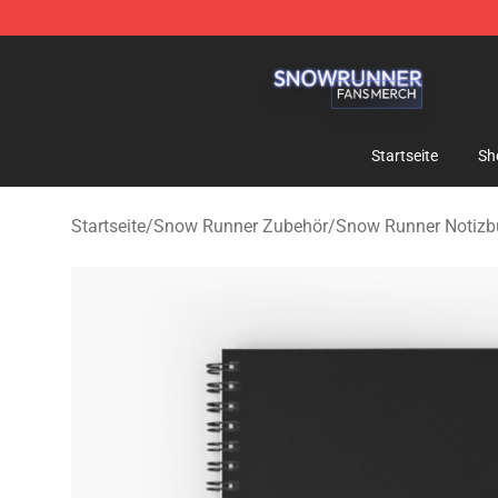
Snow Runner Shop - Official Snow Runner Merchandis
Startseite
Sh
Startseite
/
Snow Runner Zubehör
/
Snow Runner Notizb