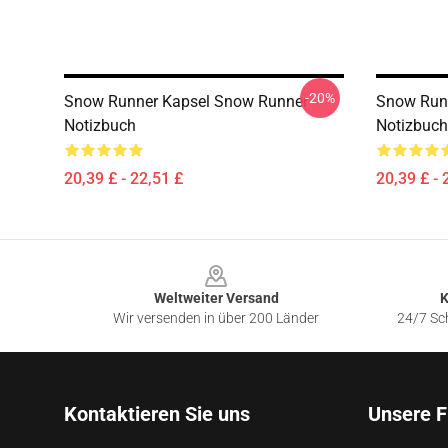
-20%
Snow Runner Kapsel Snow Runner
Snow Run
Notizbuch
Notizbuch
20,39 £ - 22,51 £
20,39 £ - 
Footer
Weltweiter Versand
K
Wir versenden in über 200 Länder
24/7 Sch
Kontaktieren Sie uns
Unsere F