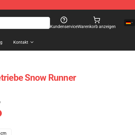
Kundenservice
Warenkorb anzeigen
og
Kontakt
triebe Snow Runner
)
4cm