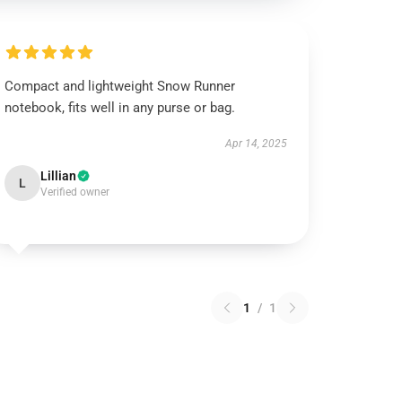
Compact and lightweight Snow Runner
notebook, fits well in any purse or bag.
Apr 14, 2025
Lillian
L
Verified owner
1
/
1