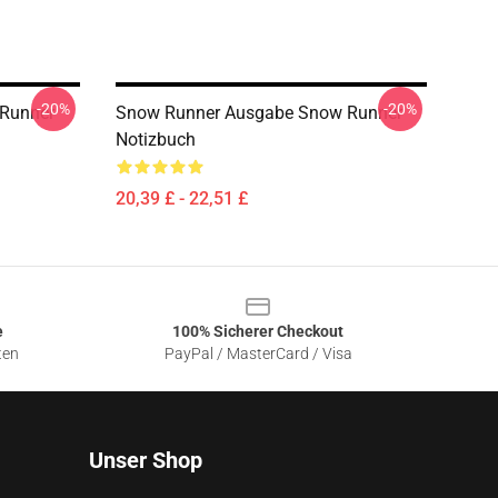
-20%
-20%
Runner
Snow Runner Ausgabe Snow Runner
Notizbuch
20,39 £ - 22,51 £
e
100% Sicherer Checkout
ten
PayPal / MasterCard / Visa
Unser Shop