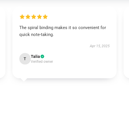
The spiral binding makes it so convenient for
quick note-taking.
Apr 15, 2025
Talia
T
Verified owner