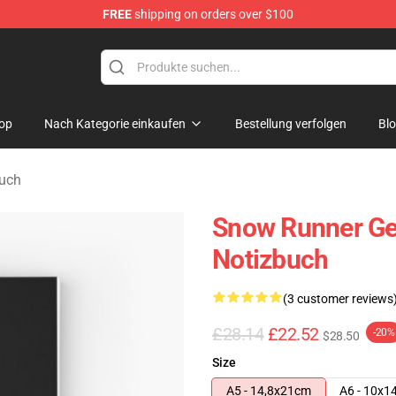
FREE
shipping on orders over $100
e Store
op
Nach Kategorie einkaufen
Bestellung verfolgen
Bl
uch
Snow Runner Ge
Notizbuch
(3 customer reviews
£28.14
£22.52
-20%
$28.50
Size
A5 - 14,8x21cm
A6 - 10x1