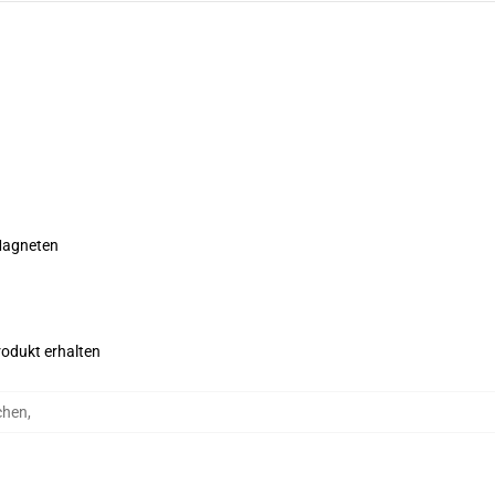
 Magneten
rodukt erhalten
chen
,