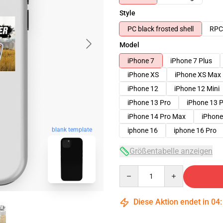
Style
PC black frosted shell
RPC 
Model
iPhone 7
iPhone 7 Plus
iPhone XS
iPhone XS Max
iPhone 12
iPhone 12 Mini
iPhone 13 Pro
iPhone 13 
iPhone 14 Pro Max
iPhone
blank template
iphone 16
iphone 16 Pro
Größentabelle anzeigen
Quantity
Diese Aktion endet in
04