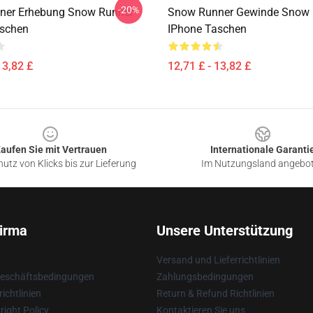
-20%
ner Erhebung Snow Runner
Snow Runner Gewinde Snow 
aschen
IPhone Taschen
13,82 £
12,71 £ - 13,82 £
aufen Sie mit Vertrauen
Internationale Garanti
utz von Klicks bis zur Lieferung
Im Nutzungsland angebo
irma
Unsere Unterstützung
Versand und Lieferrichtlinien
Geschäftsbedingungen
Zahlungsbedingungen
ichtlinien
Return & Refund Richtlinien
ight Policy
Kontaktieren Sie uns