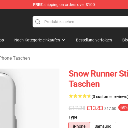
FREE
shipping on orders over $100
e Store
op
Nach Kategorie einkaufen
Bestellung verfolgen
Bl
Phone Taschen
Snow Runner St
Taschen
(3 customer reviews
£17.28
£13.83
-20%
$17.50
Type
iPhone
Samsung