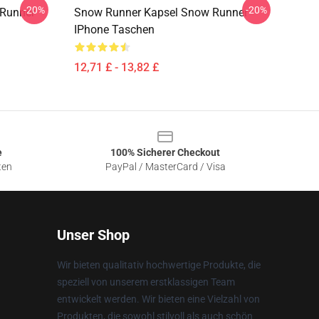
-20%
-20%
Runner
Snow Runner Kapsel Snow Runner
IPhone Taschen
12,71 £ - 13,82 £
e
100% Sicherer Checkout
ten
PayPal / MasterCard / Visa
Unser Shop
Wir bieten qualitativ hochwertige Produkte, die
speziell von unserem erstklassigen Team
entwickelt werden. Wir bieten eine Vielzahl von
Produkten, die sowohl stilvoll als auch schön