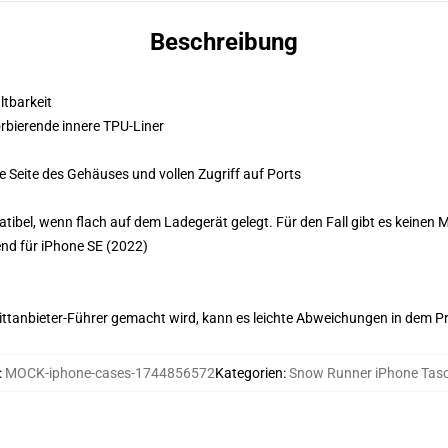
Beschreibung
ltbarkeit
rbierende innere TPU-Liner
 Seite des Gehäuses und vollen Zugriff auf Ports
ibel, wenn flach auf dem Ladegerät gelegt. Für den Fall gibt es keinen
end für iPhone SE (2022)
 Drittanbieter-Führer gemacht wird, kann es leichte Abweichungen in dem P
:
MOCK-iphone-cases-1744856572
Kategorien
:
Snow Runner iPhone Tas