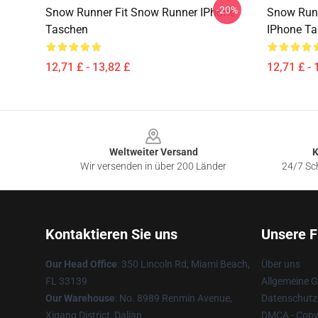
-20%
Snow Runner Fit Snow Runner IPhone
Snow Run
Taschen
IPhone T
12,71 £ - 13,82 £
12,71 £ - 
Footer
Weltweiter Versand
K
Wir versenden in über 200 Länder
24/7 Sch
Kontaktieren Sie uns
Unsere F
Our Head Office
: 350 Lincoln Rd, Miami Beach,
Über uns
FL 33139
Allgemeine 
Our Warehouse
: No. 8989 Renmin Avenue,
Datenschutzr
Xigang District, Dalian
DMCA - Copyr