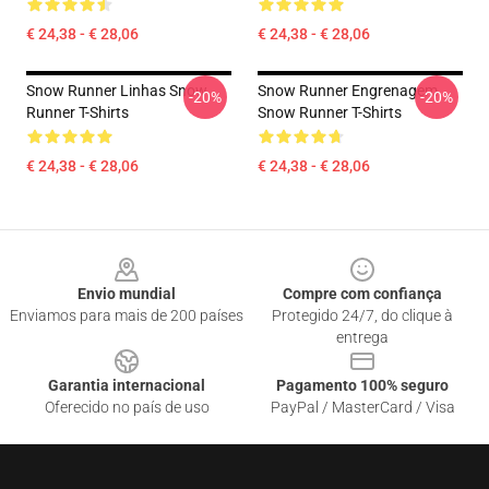
€ 24,38 - € 28,06
€ 24,38 - € 28,06
Snow Runner Linhas Snow
Snow Runner Engrenagem
-20%
-20%
Runner T-Shirts
Snow Runner T-Shirts
€ 24,38 - € 28,06
€ 24,38 - € 28,06
Footer
Envio mundial
Compre com confiança
Enviamos para mais de 200 países
Protegido 24/7, do clique à
entrega
Garantia internacional
Pagamento 100% seguro
Oferecido no país de uso
PayPal / MasterCard / Visa