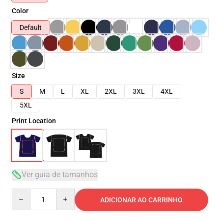
Color
Default
Size
S
M
L
XL
2XL
3XL
4XL
5XL
Print Location
Ver guia de tamanhos
Quantity
ADICIONAR AO CARRINHO