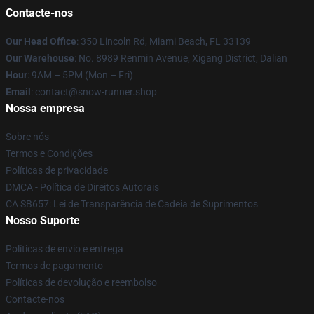
Contacte-nos
Our Head Office
: 350 Lincoln Rd, Miami Beach, FL 33139
Our Warehouse
: No. 8989 Renmin Avenue, Xigang District, Dalian
Hour
: 9AM – 5PM (Mon – Fri)
Email
: contact@snow-runner.shop
Nossa empresa
Sobre nós
Termos e Condições
Políticas de privacidade
DMCA - Política de Direitos Autorais
CA SB657: Lei de Transparência de Cadeia de Suprimentos
Nosso Suporte
Políticas de envio e entrega
Termos de pagamento
Políticas de devolução e reembolso
Contacte-nos