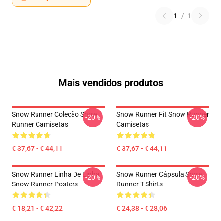
1
/
1
Mais vendidos produtos
Snow Runner Coleção Snow
Snow Runner Fit Snow Runner
-20%
-20%
Runner Camisetas
Camisetas
€ 37,67 - € 44,11
€ 37,67 - € 44,11
Snow Runner Linha De Linha
Snow Runner Cápsula Snow
-20%
-20%
Snow Runner Posters
Runner T-Shirts
€ 18,21 - € 42,22
€ 24,38 - € 28,06