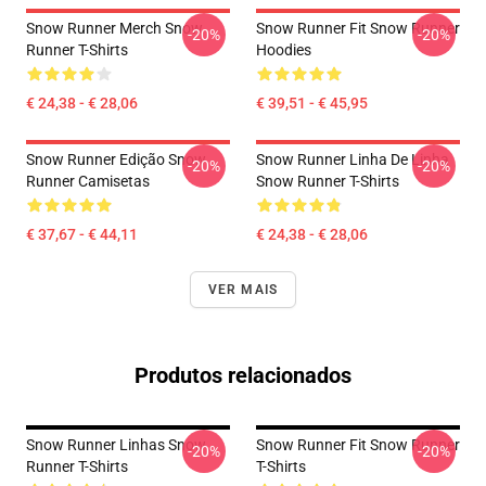
Snow Runner Merch Snow
Snow Runner Fit Snow Runner
-20%
-20%
Runner T-Shirts
Hoodies
€ 24,38 - € 28,06
€ 39,51 - € 45,95
Snow Runner Edição Snow
Snow Runner Linha De Linha
-20%
-20%
Runner Camisetas
Snow Runner T-Shirts
€ 37,67 - € 44,11
€ 24,38 - € 28,06
VER MAIS
Produtos relacionados
Snow Runner Linhas Snow
Snow Runner Fit Snow Runner
-20%
-20%
Runner T-Shirts
T-Shirts