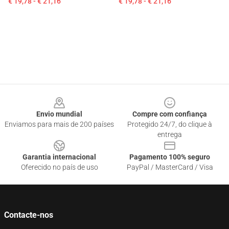
€ 19,78 - € 21,16
€ 19,78 - € 21,16
Footer
Envio mundial
Compre com confiança
Enviamos para mais de 200 países
Protegido 24/7, do clique à
entrega
Garantia internacional
Pagamento 100% seguro
Oferecido no país de uso
PayPal / MasterCard / Visa
Contacte-nos