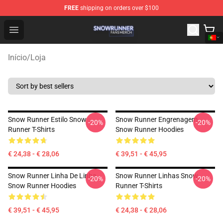
FREE
shipping on orders over $100
Snow Runner Shop - Official Snow Runner Merchandise S
Open menu
Início
/
Loja
Snow Runner Estilo Snow
Snow Runner Engrenagem
-20%
-20%
Runner T-Shirts
Snow Runner Hoodies
€ 24,38 - € 28,06
€ 39,51 - € 45,95
Snow Runner Linha De Linha
Snow Runner Linhas Snow
-20%
-20%
Snow Runner Hoodies
Runner T-Shirts
€ 39,51 - € 45,95
€ 24,38 - € 28,06