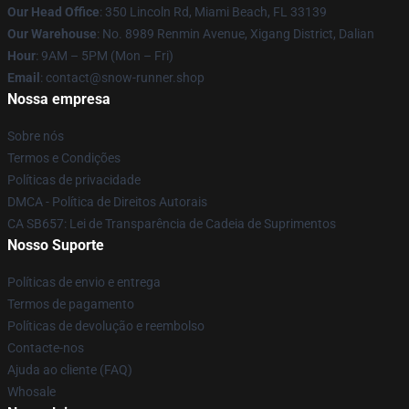
Our Head Office
: 350 Lincoln Rd, Miami Beach, FL 33139
Our Warehouse
: No. 8989 Renmin Avenue, Xigang District, Dalian
Hour
: 9AM – 5PM (Mon – Fri)
Email
: contact@snow-runner.shop
Nossa empresa
Sobre nós
Termos e Condições
Políticas de privacidade
DMCA - Política de Direitos Autorais
CA SB657: Lei de Transparência de Cadeia de Suprimentos
Nosso Suporte
Políticas de envio e entrega
Termos de pagamento
Políticas de devolução e reembolso
Contacte-nos
Ajuda ao cliente (FAQ)
Whosale