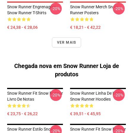
Snow Runner Engrenagem
Snow Runner Merch Snow
-20%
-20%
Snow Runner T-Shirts
Runner Posters
€ 24,38 - € 28,06
€ 18,21 - € 42,22
VER MAIS
Chegada nova em Snow Runner Loja de
produtos
Snow Runner Fit Snow Runner
Snow Runner Linha De Linha
-20%
-20%
Livro De Notas
Snow Runner Hoodies
€ 23,75 - € 26,22
€ 39,51 - € 45,95
Snow Runner Estilo Snow
Snow Runner Fit Snow Runner
-20%
-20%