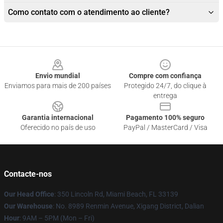
Como contato com o atendimento ao cliente?
Footer
Envio mundial
Compre com confiança
Enviamos para mais de 200 países
Protegido 24/7, do clique à
entrega
Garantia internacional
Pagamento 100% seguro
Oferecido no país de uso
PayPal / MasterCard / Visa
Contacte-nos
Our Head Office
: 350 Lincoln Rd, Miami Beach, FL 33139
Our Warehouse
: No. 8989 Renmin Avenue, Xigang District, Dalian
Hour
: 9AM – 5PM (Mon – Fri)