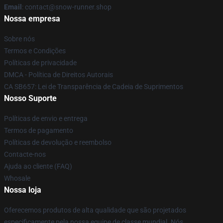
Email
: contact@snow-runner.shop
Nossa empresa
Sobre nós
Termos e Condições
Políticas de privacidade
DMCA - Política de Direitos Autorais
CA SB657: Lei de Transparência de Cadeia de Suprimentos
Nosso Suporte
Políticas de envio e entrega
Termos de pagamento
Políticas de devolução e reembolso
Contacte-nos
Ajuda ao cliente (FAQ)
Whosale
Nossa loja
Oferecemos produtos de alta qualidade que são projetados
especificamente pela nossa equipe de classe mundial. Nós