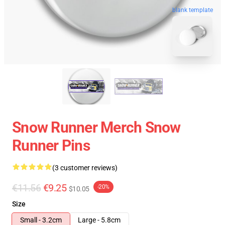
blank template
Snow Runner Merch Snow
Runner Pins
(3 customer reviews)
€11.56
€9.25
-20%
$10.05
Size
Small - 3.2cm
Large - 5.8cm