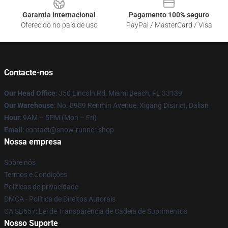
Garantia internacional
Pagamento 100% seguro
Oferecido no país de uso
PayPal / MasterCard / Visa
Contacte-nos
Our Head Office
: 350 Lincoln Rd, Miami Beach, FL 33139
Our Warehouse
: No. 8989 Renmin Avenue, Xigang District, Dalian
Hour
: 9AM – 5PM (Mon – Fri)
Email
: contact@snow-runner.shop
Nossa empresa
Sobre nós
Termos e Condições
Políticas de privacidade
DMCA - Política de Direitos Autorais
CA SB657: Lei de Transparência de Cadeia de Suprimentos
Nosso Suporte