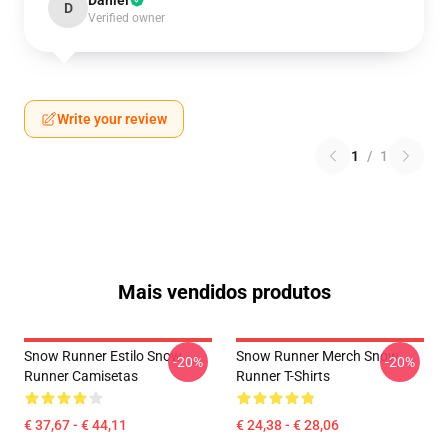
Daniel
D
Verified owner
Write your review
1
/
1
Mais vendidos produtos
Snow Runner Estilo Snow
Snow Runner Merch Snow
-20%
-20%
Runner Camisetas
Runner T-Shirts
€ 37,67 - € 44,11
€ 24,38 - € 28,06