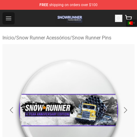
FREE
shipping on orders over $100
Snow Runner Shop - Official Snow Runner Merchandise S
Open menu
Início
/
Snow Runner Acessórios
/
Snow Runner Pins