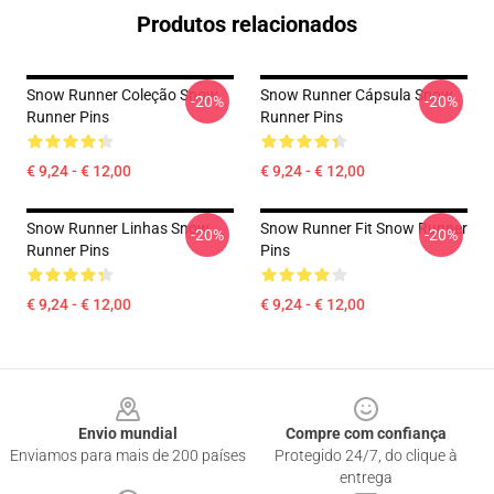
Produtos relacionados
Snow Runner Coleção Snow
Snow Runner Cápsula Snow
-20%
-20%
Runner Pins
Runner Pins
€ 9,24 - € 12,00
€ 9,24 - € 12,00
Snow Runner Linhas Snow
Snow Runner Fit Snow Runner
-20%
-20%
Runner Pins
Pins
€ 9,24 - € 12,00
€ 9,24 - € 12,00
Footer
Envio mundial
Compre com confiança
Enviamos para mais de 200 países
Protegido 24/7, do clique à
entrega