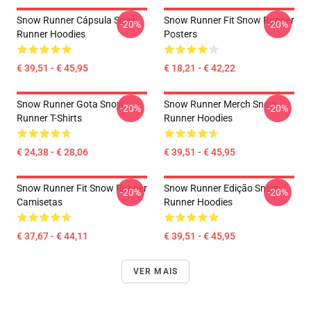
Snow Runner Cápsula Snow
Snow Runner Fit Snow Runner
-20%
-20%
Runner Hoodies
Posters
€ 39,51 - € 45,95
€ 18,21 - € 42,22
Snow Runner Gota Snow
Snow Runner Merch Snow
-20%
-20%
Runner T-Shirts
Runner Hoodies
€ 24,38 - € 28,06
€ 39,51 - € 45,95
Snow Runner Fit Snow Runner
Snow Runner Edição Snow
-20%
-20%
Camisetas
Runner Hoodies
€ 37,67 - € 44,11
€ 39,51 - € 45,95
VER MAIS