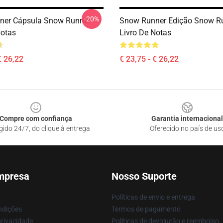
-20%
ner Cápsula Snow Runner
Snow Runner Edição Snow R
Notas
Livro De Notas
€ 26,22
€ 23,75 - € 26,22
Compre com confiança
Garantia internacional
gido 24/7, do clique à entrega
Oferecido no país de us
mpresa
Nosso Suporte
Políticas de envio e entrega
ndições
Termos de pagamento
privacidade
Políticas de devolução e reembolso