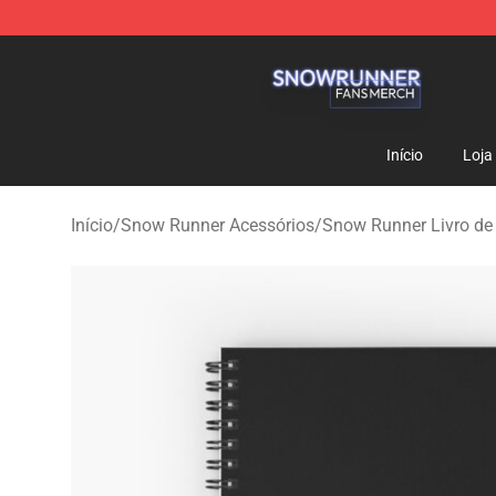
Snow Runner Shop - Official Snow Runner Merchandis
Início
Loja
Início
/
Snow Runner Acessórios
/
Snow Runner Livro de