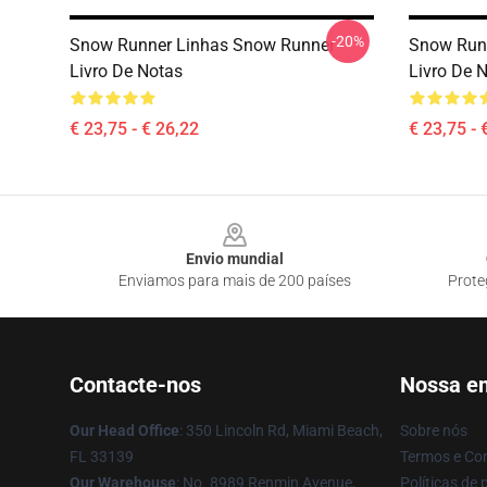
-20%
Snow Runner Linhas Snow Runner
Snow Run
Livro De Notas
Livro De 
€ 23,75 - € 26,22
€ 23,75 - 
Footer
Envio mundial
Enviamos para mais de 200 países
Prote
Contacte-nos
Nossa e
Our Head Office
: 350 Lincoln Rd, Miami Beach,
Sobre nós
FL 33139
Termos e Co
Our Warehouse
: No. 8989 Renmin Avenue,
Políticas de 