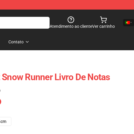
Atendimento ao cliente
Ver carrinho
Contato
 Snow Runner Livro De Notas
)
4cm