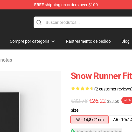
FREE
shipping on orders over $100
e Store
Compre por categoria
Rastreamento de pedido
Blog
 notas
Snow Runner Fit
(2 customer reviews
€32.78
€26.22
-20%
$28.50
Size
A5 - 14,8x21cm
A6 - 10x1
Ver guia de tamanhos