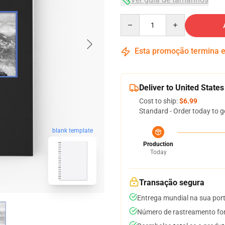
Quantity
Esta promoção termina
Deliver to United States
Cost to ship:
$6.99
Standard - Order today to g
blank template
Production
Today
Transação segura
Entrega mundial na sua por
Número de rastreamento for