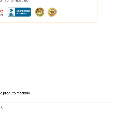
o não for recebido
no produto recebido
as
,