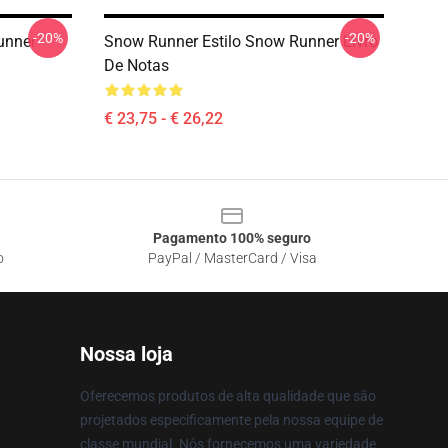
-20%
-20%
unner
Snow Runner Estilo Snow Runner Livro
De Notas
€ 23,75 - € 26,22
Pagamento 100% seguro
o
PayPal / MasterCard / Visa
Nossa loja
Oferecemos produtos de alta qualidade que são
projetados especificamente pela nossa equipe de
classe mundial. Nós fornecemos uma variedade