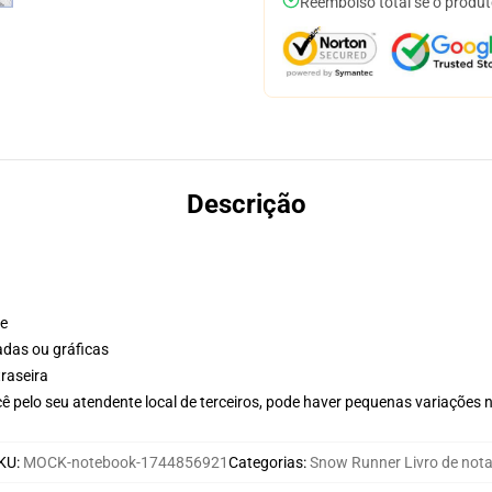
Reembolso total se o produt
Descrição
te
adas ou gráficas
raseira
ê pelo seu atendente local de terceiros, pode haver pequenas variações 
KU
:
MOCK-notebook-1744856921
Categorias
:
Snow Runner Livro de not