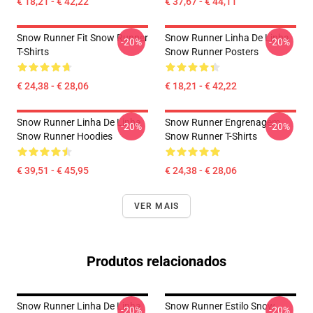
€ 18,21 - € 42,22
€ 37,67 - € 44,11
Snow Runner Fit Snow Runner
Snow Runner Linha De Linha
-20%
-20%
T-Shirts
Snow Runner Posters
€ 24,38 - € 28,06
€ 18,21 - € 42,22
Snow Runner Linha De Linha
Snow Runner Engrenagem
-20%
-20%
Snow Runner Hoodies
Snow Runner T-Shirts
€ 39,51 - € 45,95
€ 24,38 - € 28,06
VER MAIS
Produtos relacionados
Snow Runner Linha De Linha
Snow Runner Estilo Snow
-20%
-20%