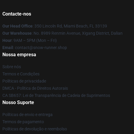
Contacte-nos
Our Head Office
: 350 Lincoln Rd, Miami Beach, FL 33139
Our Warehouse
: No. 8989 Renmin Avenue, Xigang District, Dalian
Hour
: 9AM – 5PM (Mon – Fri)
Email
: contact@snow-runner.shop
Nossa empresa
Sobre nós
Termos e Condições
Políticas de privacidade
DMCA - Política de Direitos Autorais
CA SB657: Lei de Transparência de Cadeia de Suprimentos
Nosso Suporte
Políticas de envio e entrega
Termos de pagamento
Políticas de devolução e reembolso