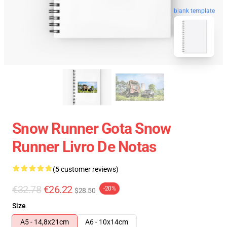
blank template
Snow Runner Gota Snow
Runner Livro De Notas
(5 customer reviews)
€32.78
€26.22
-20%
$28.50
Size
A5 - 14,8x21cm
A6 - 10x14cm