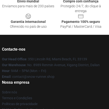
Envio mundial
Compre com confiança
Enviamos para mais de 200 países
Protegido 24/7, do clique à
entrega
Garantia internacional
Pagamento 100% seguro
Oferecido no país de uso
PayPal / MasterCard / Visa
Contacte-nos
Our Head Office
: 350 Lincoln Rd, Miami Beach, FL 33139
Our Warehouse
: No. 8989 Renmin Avenue, Xigang District, Dalian
Hour
: 9AM – 5PM (Mon – Fri)
Email
: contact@snow-runner.shop
Nossa empresa
Sobre nós
Termos e Condições
Políticas de privacidade