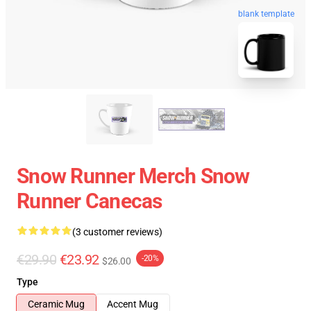
blank template
Snow Runner Merch Snow
Runner Canecas
(3 customer reviews)
€29.90
€23.92
-20%
$26.00
Type
Ceramic Mug
Accent Mug