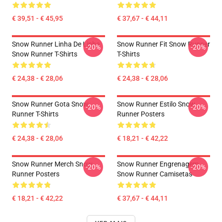
€ 39,51 - € 45,95
€ 37,67 - € 44,11
Snow Runner Linha De Linha
Snow Runner Fit Snow Runner
-20%
-20%
Snow Runner T-Shirts
T-Shirts
€ 24,38 - € 28,06
€ 24,38 - € 28,06
Snow Runner Gota Snow
Snow Runner Estilo Snow
-20%
-20%
Runner T-Shirts
Runner Posters
€ 24,38 - € 28,06
€ 18,21 - € 42,22
Snow Runner Merch Snow
Snow Runner Engrenagem
-20%
-20%
Runner Posters
Snow Runner Camisetas
€ 18,21 - € 42,22
€ 37,67 - € 44,11