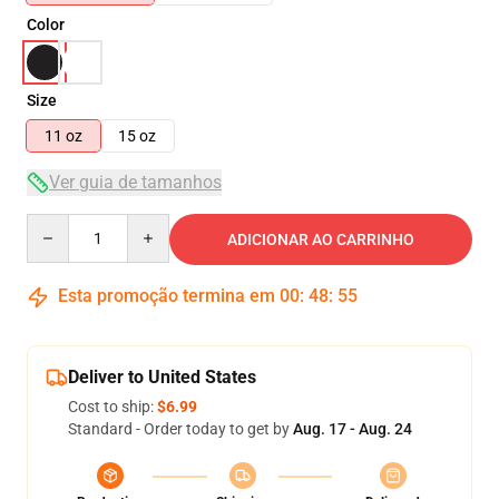
Color
Size
11 oz
15 oz
Ver guia de tamanhos
Quantity
ADICIONAR AO CARRINHO
Esta promoção termina em
00
:
48
:
55
Deliver to United States
Cost to ship:
$6.99
Standard - Order today to get by
Aug. 17 - Aug. 24