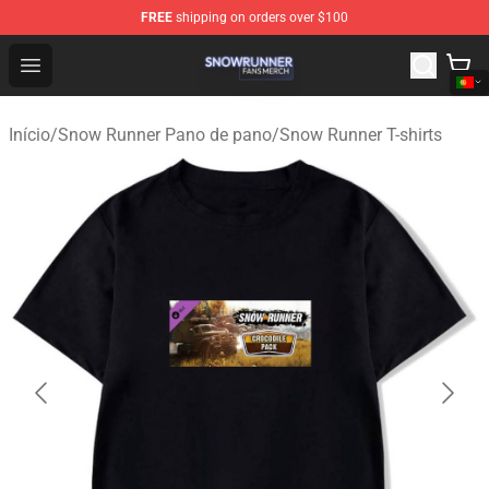
FREE
shipping on orders over $100
Snow Runner Shop - Official Snow Runner Merchandise S
Open menu
Início
/
Snow Runner Pano de pano
/
Snow Runner T-shirts