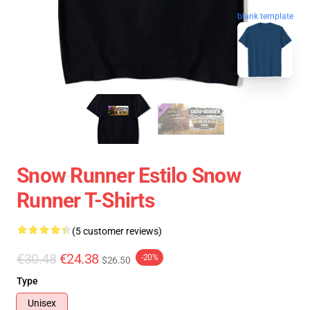
blank template
Snow Runner Estilo Snow
Runner T-Shirts
(5 customer reviews)
€30.48
€24.38
-20%
$26.50
Type
Unisex