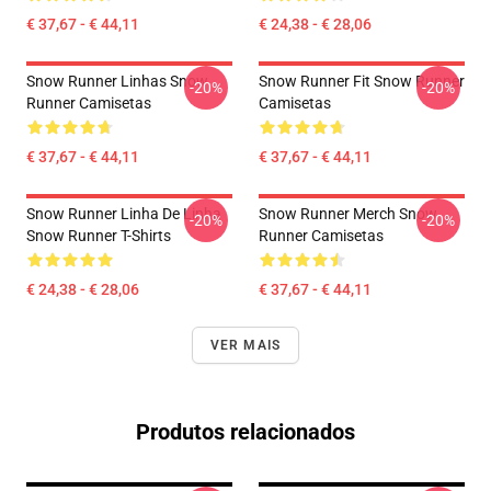
€ 37,67 - € 44,11
€ 24,38 - € 28,06
Snow Runner Linhas Snow
Snow Runner Fit Snow Runner
-20%
-20%
Runner Camisetas
Camisetas
€ 37,67 - € 44,11
€ 37,67 - € 44,11
Snow Runner Linha De Linha
Snow Runner Merch Snow
-20%
-20%
Snow Runner T-Shirts
Runner Camisetas
€ 24,38 - € 28,06
€ 37,67 - € 44,11
VER MAIS
Produtos relacionados