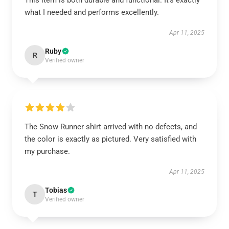
This item is both durable and functional. It’s exactly
what I needed and performs excellently.
Apr 11, 2025
Ruby
R
Verified owner
The Snow Runner shirt arrived with no defects, and
the color is exactly as pictured. Very satisfied with
my purchase.
Apr 11, 2025
Tobias
T
Verified owner