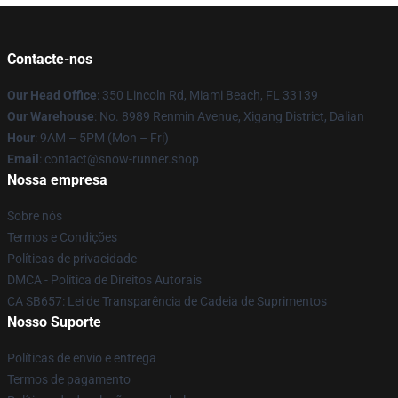
Contacte-nos
Our Head Office
: 350 Lincoln Rd, Miami Beach, FL 33139
Our Warehouse
: No. 8989 Renmin Avenue, Xigang District, Dalian
Hour
: 9AM – 5PM (Mon – Fri)
Email
: contact@snow-runner.shop
Nossa empresa
Sobre nós
Termos e Condições
Políticas de privacidade
DMCA - Política de Direitos Autorais
CA SB657: Lei de Transparência de Cadeia de Suprimentos
Nosso Suporte
Políticas de envio e entrega
Termos de pagamento