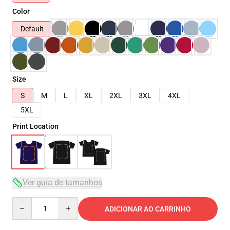
Color
Default
Size
S
M
L
XL
2XL
3XL
4XL
5XL
Print Location
Ver guia de tamanhos
Quantity
ADICIONAR AO CARRINHO