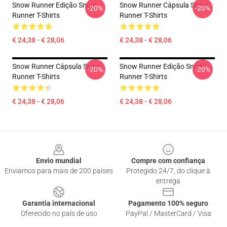
Snow Runner Edição Snow
Snow Runner Cápsula Snow
-20%
-20%
Runner T-Shirts
Runner T-Shirts
€ 24,38 - € 28,06
€ 24,38 - € 28,06
Snow Runner Cápsula Snow
Snow Runner Edição Snow
-20%
-20%
Runner T-Shirts
Runner T-Shirts
€ 24,38 - € 28,06
€ 24,38 - € 28,06
Footer
Envio mundial
Compre com confiança
Enviamos para mais de 200 países
Protegido 24/7, do clique à
entrega
Garantia internacional
Pagamento 100% seguro
Oferecido no país de uso
PayPal / MasterCard / Visa